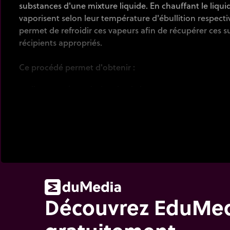
substances d'une mixture liquide. En chauffant le liquid
vaporisent selon leur température d'ébullition respect
permet de refroidir ces vapeurs afin de récupérer ces 
récipients appropriés.
Ce procédé permet d'obtenir :
l'essence à partir du pétrole brut ;
les huiles essentielles à partir des pétales de fleurs ;
l'alcool à partir de fruits ou de grains.
Découvrez EduMe