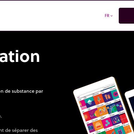
FR
expand_more
lation
on de substance par
.
nt de séparer des