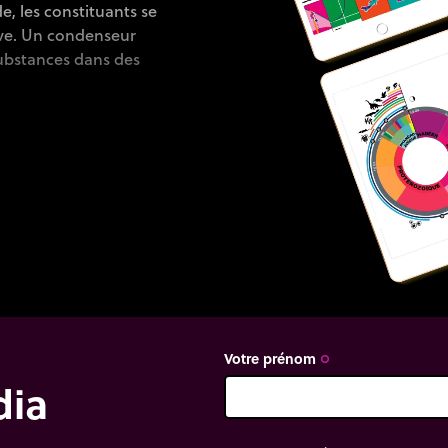
e, les constituants se
ive. Un condenseur
substances dans des
Votre prénom
trip_origin
dia