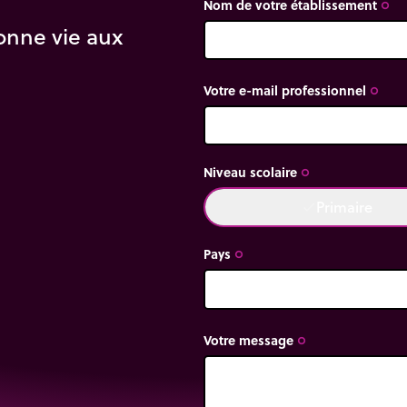
Nom de votre établissement
trip_origin
onne vie aux
Votre e-mail professionnel
trip_origin
Niveau scolaire
trip_origin
Primaire
done
Pays
trip_origin
Votre message
trip_origin