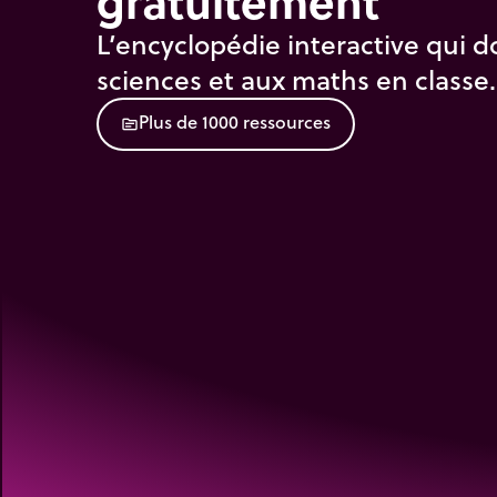
gratuitement
L’encyclopédie interactive qui d
sciences et aux maths en classe.
P
l
u
s
d
e
1
0
0
0
r
e
s
s
o
u
r
c
e
s
source