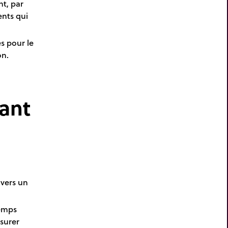
nt, par
ents qui
s pour le
on.
ant
avers un
emps
surer