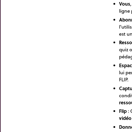
Vous
ligne
Abon
l'util
est un
Resso
quiz o
pédag
Espace
lui p
FLIP.
Captu
condi
resso
Flip
: 
vidéo
Donné