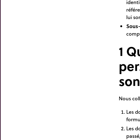
identi
référ
lui so
Sous-
compt
1 Q
per
son
Nous col
Les do
formu
Les do
passé,