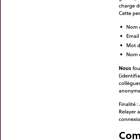
charge de
Cette pe
Nom e
Email 
Mot d
Nom d
Nous
fou
(identifi
collègues
anonymes
Finalité 
Relayer a
connexio
Comp