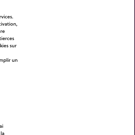
vices.
ivation,
ure
tierces
kies sur
mplir un
ai
la