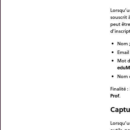
Lorsqu’un
souscrit 
peut être
d’inscrip
Nom 
Email 
Mot d
eduM
Nom d
Finalité 
Prof
.
Captu
Lorsqu’u
outils, n