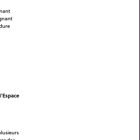
gnant
ignant
édure
l'
Espace
 plusieurs
rer des