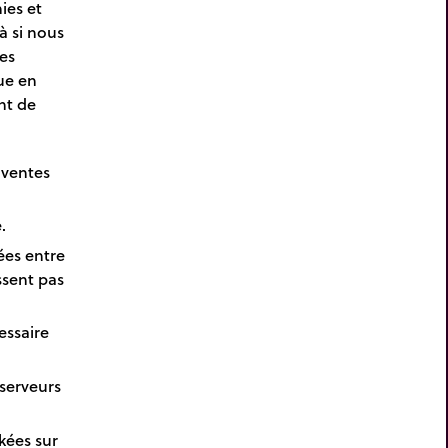
ies et
à si nous
es
que en
nt de
 ventes
.
ées entre
ssent pas
essaire
serveurs
kées sur