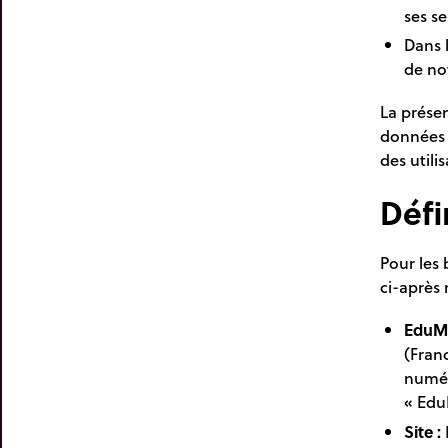
ses se
Dans l
de no
La prése
données p
des utili
Défi
Pour les 
ci-après
EduM
(Fran
numér
« Edu
Site :
L