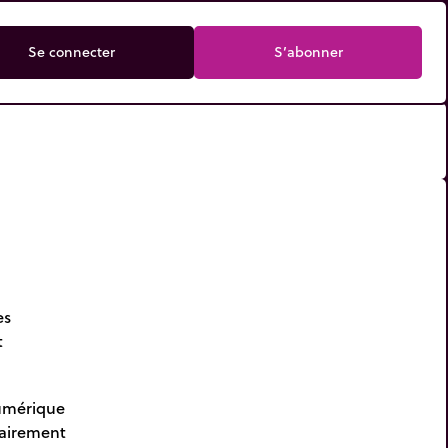
Se connecter
S’abonner
es
t
numérique
tairement