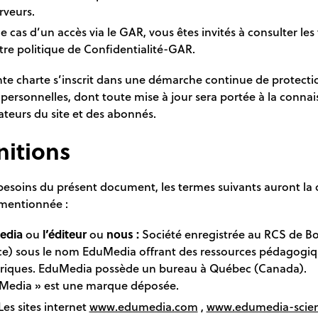
rveurs.
e cas d’un accès via le GAR, vous êtes invités à consulter les
tre politique de Confidentialité-GAR.
nte charte s’inscrit dans une démarche continue de protecti
ersonnelles, dont toute mise à jour sera portée à la conna
sateurs du site et des abonnés.
nitions
besoins du présent document, les termes suivants auront la 
 mentionnée :
edia
ou
l’éditeur
ou
nous :
Société enregistrée au RCS de B
ce) sous le nom EduMedia offrant des ressources pédagogi
iques. EduMedia possède un bureau à Québec (Canada).
Media » est une marque déposée.
es sites internet
www.edumedia.com
,
www.edumedia-scie