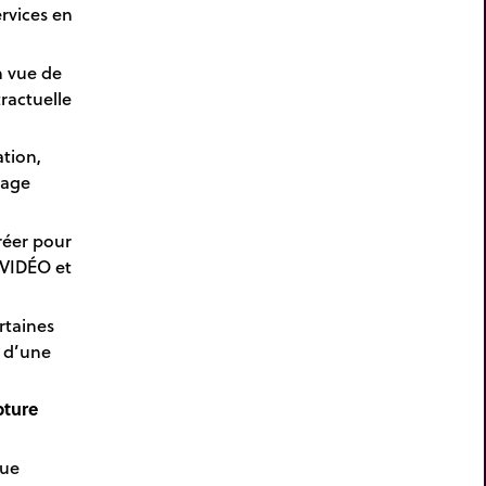
ervices en
 vue de
ractuelle
tion,
sage
réer pour
 VIDÉO et
rtaines
) d’une
ture
que