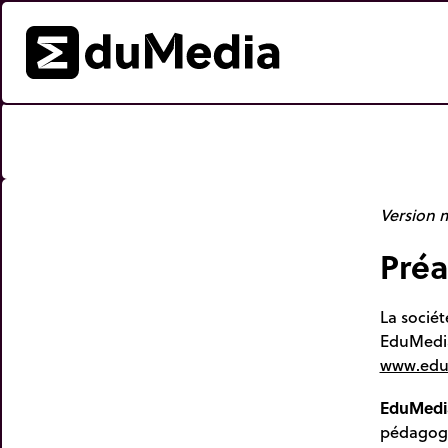
Version m
Pré
La socié
EduMedi
www.edu
EduMedi
pédagogi