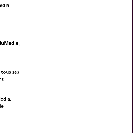
edia
.
duMedia
;
 tous ses
nt
edia
.
de