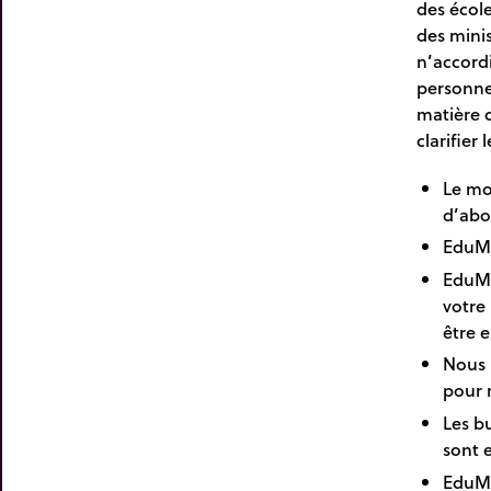
des école
des minis
n’accordi
personnel
matière 
clarifier 
Le mo
d’abo
EduMe
EduMe
votre 
être 
Nous 
pour 
Les b
sont 
EduMe