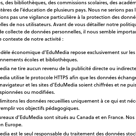
s, des bibliothèques, des commissions scolaires, des académ
tères de l’éducation de plusieurs pays. Nous ne serions pas l
ons pas une vigilance particulière à la protection des donné
les de nos utilisateurs. Avant de vous détailler notre politi
de collecte de données personnelles, il nous semble importa
le contexte de notre activité :
dèle économique d’EduMedia repose exclusivement sur les
nnements écoles et bibliothèques.
dia ne tire aucun revenu de la publicité directe ou indirecte
dia utilise le protocole HTTPS afin que les données échang
navigateur et les sites d’EduMedia soient chiffrées et ne pui
espionnées ou modifiées.
limitons les données recueillies uniquement à ce qui est néc
remplir vos objectifs pédagogiques.
ureaux d’EduMedia sont situés au Canada et en France. Nos 
en Europe.
dia est le seul responsable du traitement des données stoc