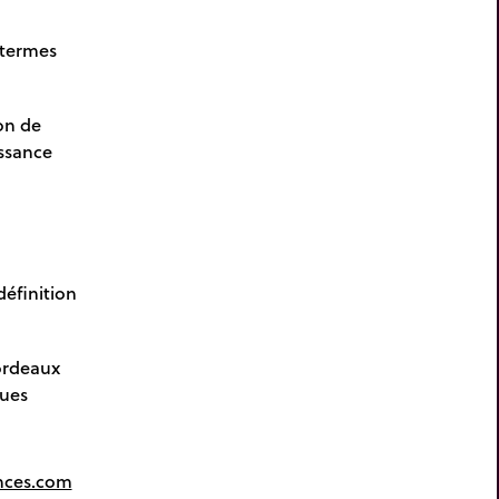
 termes
on de
issance
définition
ordeaux
ques
nces.com