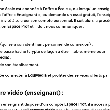
e école est abonnée à l’offre « École », ou lorsqu’un ensei
à l’offre « Enseignant », ou demande un essai gratuit, l’ense
 invité à se créer son compte personnel. Il suit alors la proc
tion
Espace Prof
et il doit nous communiquer :
;
(qui sera son identifiant personnel de connexion) ;
e passe haché (crypté de façon à être illisible, même pour
edia
) ;
e son établissement.
: Se connecter à
EduMedia
et profiter des services offerts par 
re vidéo (enseignant) :
n enseignant dispose d’un compte
Espace Prof
, il a accès à
otamment l’outil
capture vidéo
pour lui permettre d’enregist