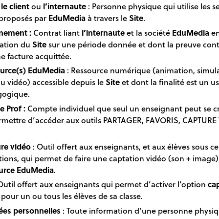
,
le client
ou
l’internaute
: Personne physique qui utilise les s
 proposés par
EduMedia
à travers le
Site
.
nement :
Contrat liant
l’internaute
et la société
EduMedia
en
isation du
Site
sur une période donnée et dont la preuve cont
e facture acquittée.
urce(s) EduMedia
: Ressource numérique (animation, simula
u vidéo) accessible depuis le
Site
et dont la finalité est un u
ogique.
 Prof :
Compte individuel que seul un enseignant peut se c
ermettre d’accéder aux outils PARTAGER, FAVORIS, CAPTURE
re vidéo
: Outil offert aux enseignants, et aux élèves sous ce
tions, qui permet de faire une captation vidéo (son + image
urce EduMedia
.
Outil offert aux enseignants qui permet d’activer l’option
cap
pour un ou tous les élèves de sa classe.
es personnelles
: Toute information
d’une personne physi