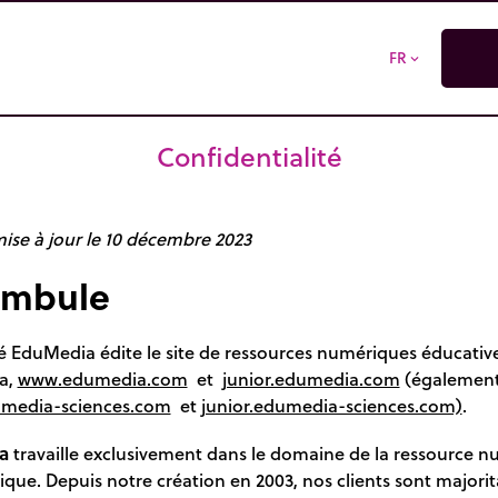
FR
expand_more
Confidentialité
ise à jour le 10 décembre 2023
ambule
té EduMedia édite le site de ressources numériques éducativ
a,
www.edumedia.com
et
junior.edumedia.com
(égalemen
media-sciences.com
et
junior.edumedia-sciences.com)
.
a
travaille exclusivement dans le domaine de la ressource 
que. Depuis notre création en 2003, nos clients sont majori