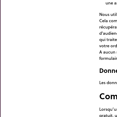
une as
Nous util
Cela com
récupéra
d'audienc
qui trait
votre ord
A aucun 
formulair
Donné
Les donné
Comp
Lorsqu’un
gratuit, 