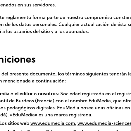
enados en sus servidores.
nte reglamento forma parte de nuestro compromiso constant
n de los datos personales. Cualquier actualización de ésta s
á a los usuarios del sitio y a los abonados.
niciones
s del presente documento, los términos siguientes tendrán l
ón mencionada a continuación:
edia
o
el editor
o
nosotros:
Sociedad registrada en el regist
ntil de Burdeos (Francia) con el nombre EduMedia, que ofr
sos pedagógicos digitales. EduMedia posee unas oficinas e
dá). «EduMedia» es una marca registrada.
Los sitios web
www.edumedia.com
,
www.edumedia-science