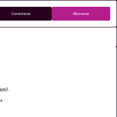
Conectarse
Abonarse
com
).
es
,