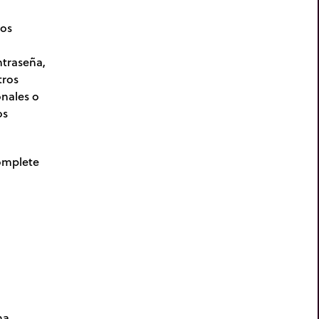
ros
ntraseña,
tros
onales o
os
omplete
na