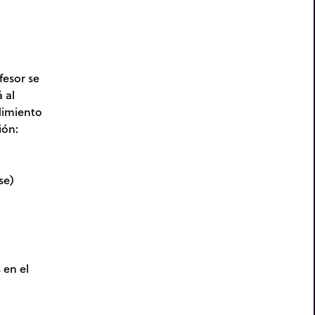
fesor se
 al
dimiento
ión:
se)
 en el