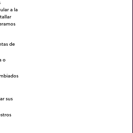
s
lar a la
tallar
deramos
ntas de
a o
ambiados
ar sus
stros