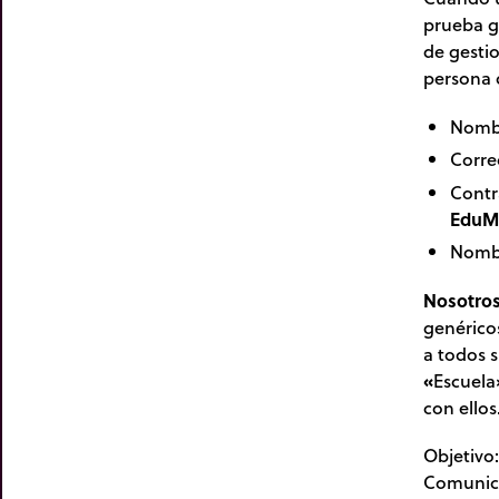
prueba gr
de gestio
persona 
Nombr
Corre
Contr
EduM
Nombr
Nosotro
genérico
a todos 
«
Escuela
con ellos
Objetivo:
Comunica