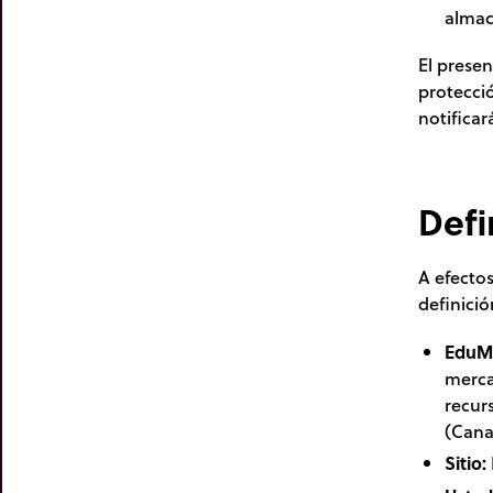
almac
El prese
protecció
notificar
Defi
A efecto
definici
EduM
merca
recur
(Cana
Sitio: