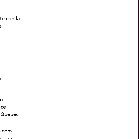
e con la
e
a
ro
ece
n Quebec
s.com