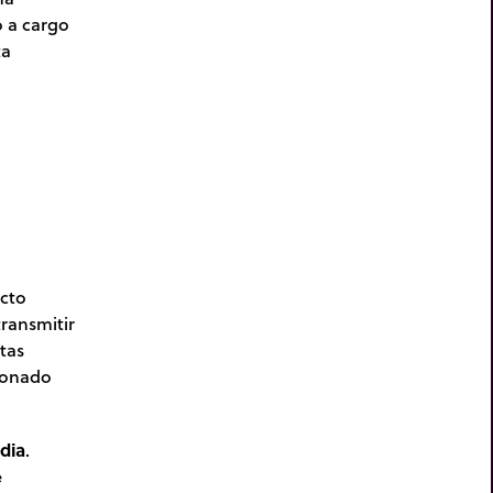
o a cargo
ta
acto
ransmitir
tas
ionado
dia
.
e