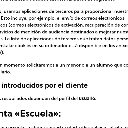
, usamos aplicaciones de terceros para proporcionar nuest
. Esto incluye, por ejemplo, el envío de correos electrónicos
cos (correos electrónicos de activación, recuperación de co
ervicios de medición de audiencia destinados a mejorar nues
. La lista de aplicaciones de terceros que tratan datos pers
nstalar cookies en su ordenador está disponible en los anex
7).
n momento solicitaremos a un menor o a un alumno que c
lario.
introducidos por el cliente
s recopilados dependen del perfil del
usuario
:
ta «Escuela»:
na escuela se abona a nuestra oferta «Escuela» o solicita u