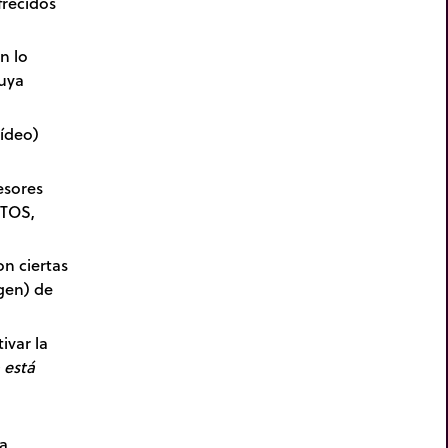
ofrecidos
n lo
uya
vídeo)
esores
ITOS,
n ciertas
gen) de
ivar la
 está
a,