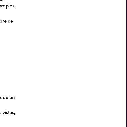
propios
mbre de
és de un
 vistas,