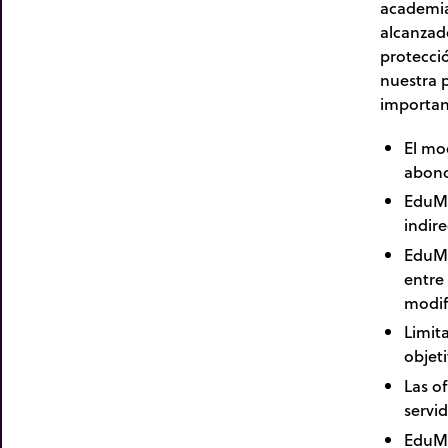
academia
alcanzado
protecció
nuestra p
important
El mo
abonos
EduMe
indire
EduMe
entre
modif
Limit
objet
Las o
servi
EduMe