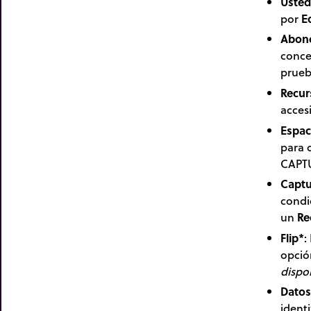
Usted
por
E
Abon
conce
prueb
Recur
acces
Espac
para 
CAPTU
Captu
condi
un
Re
Flip*
:
opció
dispo
Datos
identi