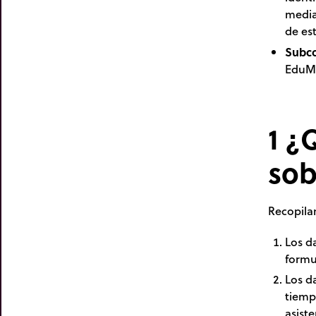
media
de es
Subco
EduMe
1 ¿
sob
Recopila
Los d
formu
Los d
tiempo
asiste