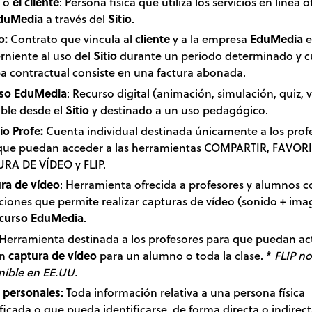
o
el cliente
: Persona física que utiliza los servicios en línea 
duMedia
a través del
Sitio
.
o:
Contrato que vincula al
cliente
y a la empresa
EduMedia
e
rniente al uso del
Sitio
durante un periodo determinado y c
a contractual consiste en una factura abonada.
so EduMedia
: Recurso digital (animación, simulación, quiz, 
ible desde el
Sitio
y destinado a un uso pedagógico.
io Profe:
Cuenta individual destinada únicamente a los prof
que puedan acceder a las herramientas COMPARTIR, FAVOR
RA DE VÍDEO y FLIP.
ra de vídeo
: Herramienta ofrecida a profesores y alumnos co
ciones que permite realizar capturas de vídeo (sonido + ima
curso EduMedia
.
 Herramienta destinada a los profesores para que puedan act
n
captura de vídeo
para un alumno o toda la clase. *
FLIP no
nible en EE.UU.
 personales
: Toda información
relativa a una persona física
ficada o que pueda identificarse, de forma directa o indirect