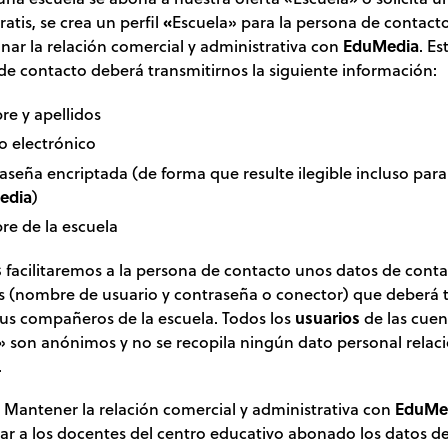
atis, se crea un perfil
«
Escuela» para la persona de contact
nar la relación comercial y administrativa con
EduMedia
. Es
de contacto deberá transmitirnos la siguiente información:
e y apellidos
o electrónico
aseña encriptada (de forma que resulte ilegible incluso para
edia
)
e de la escuela
s
facilitaremos a la persona de contacto unos datos de cont
s (nombre de usuario y contraseña o conector) que deberá t
sus compañeros de la escuela. Todos los
usuarios
de las cuen
» son anónimos y no se recopila ningún dato personal relac
.
 Mantener la relación comercial y administrativa con
EduMe
r a los docentes del centro educativo abonado los datos d