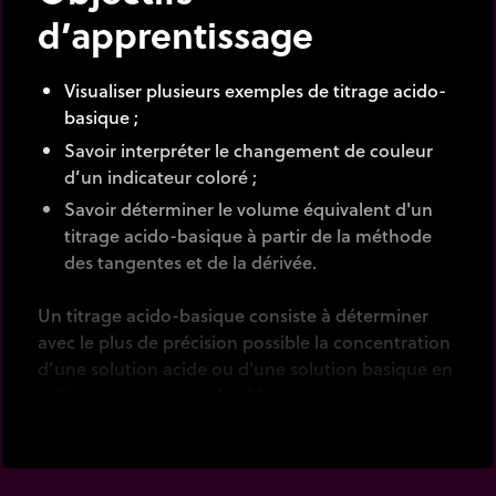
d’apprentissage
Visualiser plusieurs exemples de titrage acido-
basique ;
Savoir interpréter le changement de couleur
d’un indicateur coloré ;
Savoir déterminer le volume équivalent d'un
titrage acido-basique à partir de la méthode
des tangentes et de la dérivée.
Un titrage acido-basique consiste à déterminer
avec le plus de précision possible la concentration
d’une solution acide ou d'une solution basique en
utilisant une mesure de pH.
Il est pour cela nécessaire de mesurer le pH
obtenu à l’équivalence. Deux méthodes sont les
plus utilisées :