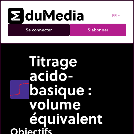
FR
expand_more
Se connecter
S’abonner
Titrage
acido-
basique :
volume
équivalent
Objectifs