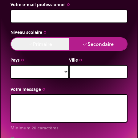
Votre e-mail professionnel
trip_origin
Niveau scolaire
trip_origin
Primaire
Secondaire
done
done
Pays
Ville
trip_origin
trip_origin
Votre message
trip_origin
Minimum 20 caractères