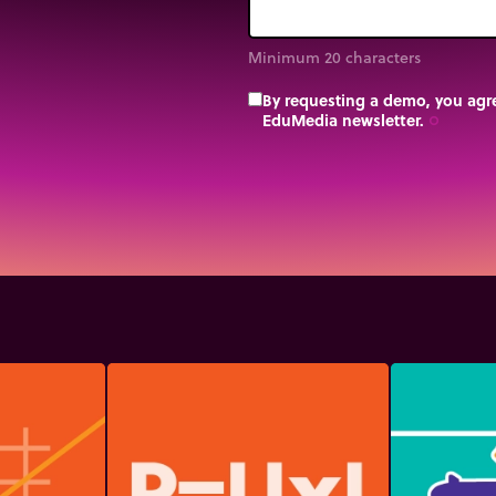
Minimum 20 characters
By requesting a demo, you agre
EduMedia newsletter.
trip_origin