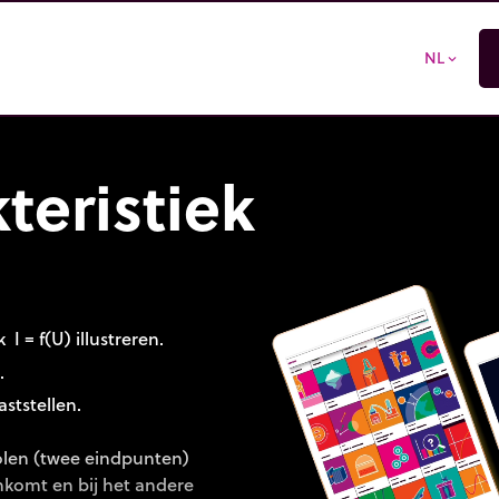
NL
expand_more
teristiek
 = f(U) illustreren.
.
ststellen.
olen (twee eindpunten)
nkomt en bij het andere