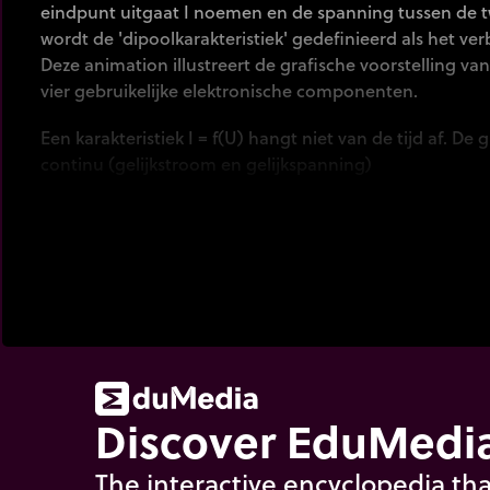
eindpunt uitgaat I noemen en de spanning tussen de 
wordt de 'dipoolkarakteristiek' gedefinieerd als het ver
Deze animation illustreert de grafische voorstelling va
vier gebruikelijke elektronische componenten.
Een karakteristiek I = f(U) hangt niet van de tijd af. De
continu (gelijkstroom en gelijkspanning)
Discover EduMedia
The interactive encyclopedia tha