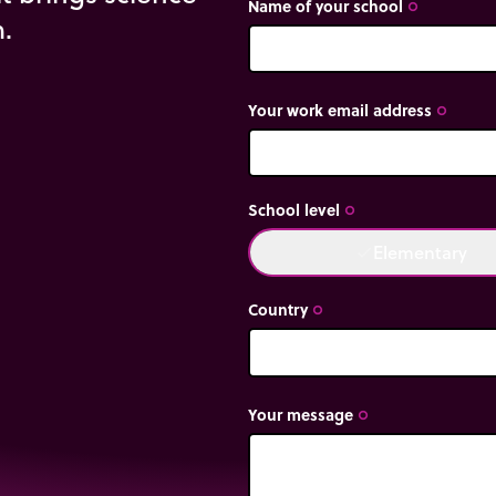
Name of your school
trip_origin
m.
Your work email address
trip_origin
School level
trip_origin
Elementary
done
Country
trip_origin
Your message
trip_origin