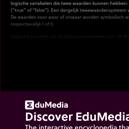
logische variabelen die twee waarden kunnen hebben: 
("true" of "false"). Een dergelijk tweewaardensysteem
De waarden voor waar of onwaar worden symbolisch 
respectievelijk 1 of 0.
Logische poorten zijn de basiscomponenten van de digi
Discover EduMedia
The interactive encyclopedia tha