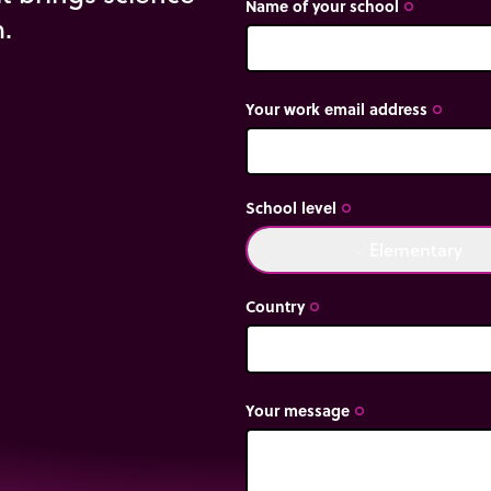
Name of your school
trip_origin
m.
Your work email address
trip_origin
School level
trip_origin
Elementary
done
Country
trip_origin
Your message
trip_origin