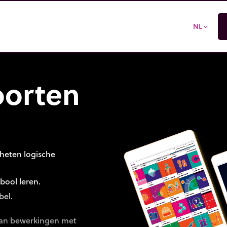
NL
expand_more
oorten
eheten logische
bool leren.
bel.
 aan bewerkingen met