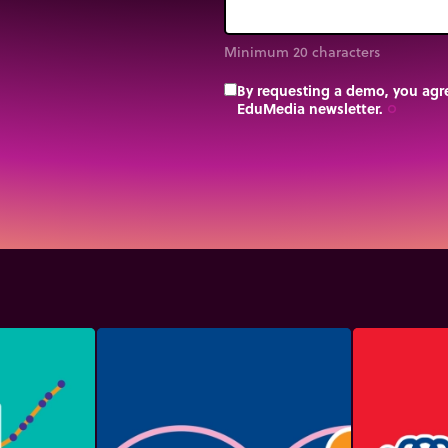
Minimum 20 characters
By requesting a demo, you agre
EduMedia newsletter.
trip_origin