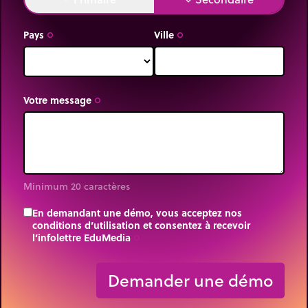
Pays
Ville
trip_origin
trip_origin
Votre message
trip_origin
Minimum 20 caractères
En demandant une démo, vous acceptez nos
conditions d’utilisation et consentez à recevoir
l’infolettre EduMedia
trip_origin
Demander une démo