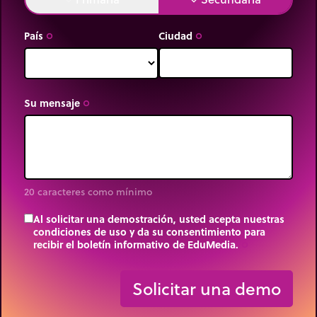
País
Ciudad
trip_origin
trip_origin
Su mensaje
trip_origin
20 caracteres como mínimo
Al solicitar una demostración, usted acepta nuestras
condiciones de uso y da su consentimiento para
recibir el boletín informativo de EduMedia.
trip_origin
Solicitar una demo