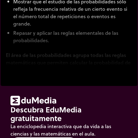
Mostrar que el estudio de las probabilidades sólo
refleja la frecuencia relativa de un cierto evento si
el número total de repeticiones o eventos es
grande.
Repasar y aplicar las reglas elementales de las
probabilidades.
El área de las probabilidades agrupa todas las reglas
matemáticas que permiten calcular la probabilidad de
que ocurra un evento. Su origen se encuentra en la
resolución de problemas que se presentan en los
juegos de azar.
Así, la probabilidad de obtener un 6 al hacer rodar un
solo dado es de 1/6. Pero la frecuencia observada de
Descubra EduMedia
este evento puede diferir de este valor teórico.
gratuitamente
La frecuencia se aproxima a esta probabilidad cuando
La enciclopedia interactiva que da vida a las
el dado se hace rodar un gran número de veces.
ciencias y las matemáticas en el aula.