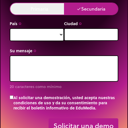
Primaria
Secundaria
done
done
País
Ciudad
trip_origin
trip_origin
Su mensaje
trip_origin
20 caracteres como mínimo
Al solicitar una demostración, usted acepta nuestras
condiciones de uso y da su consentimiento para
recibir el boletín informativo de EduMedia.
trip_origin
Solicitar una demo