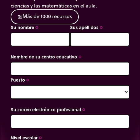
ciencias y las matemáticas en el aula.
M
á
s
d
e
1
0
0
0
r
e
c
u
r
s
o
s
source
Su nombre
Sus apellidos
trip_origin
trip_origin
Nombre de su centro educativo
trip_origin
Puesto
trip_origin
Su correo electrónico profesional
trip_origin
Nivel escolar
trip_origin