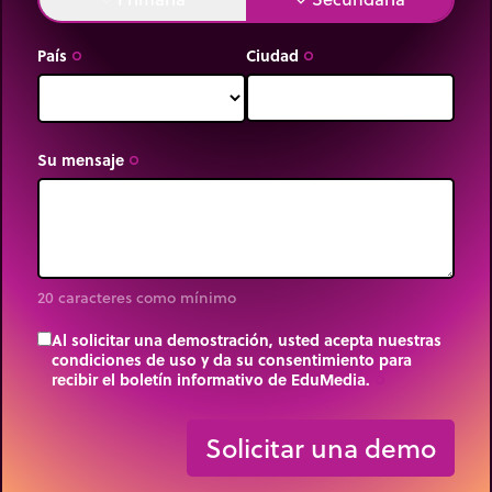
País
Ciudad
trip_origin
trip_origin
Su mensaje
trip_origin
20 caracteres como mínimo
Al solicitar una demostración, usted acepta nuestras
condiciones de uso y da su consentimiento para
recibir el boletín informativo de EduMedia.
trip_origin
Solicitar una demo