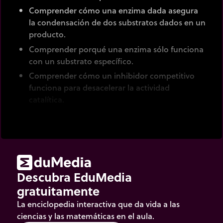
Comprender cómo una enzima dada asegura
la condensación de dos substratos dados en un
producto.
Comprender porqué una enzima sólo funciona
con un substrato específico.
Comprender cómo un inhibidor competitivo
funciona para desacelerar la actividad
catalítica.
Las enzimas son catalizadores. Aceleran la
velocidad de las reacciones bioquímicas y
aseguran que un substrato dado se transforme en
productos.
Descubra EduMedia
gratuitamente
La enciclopedia interactiva que da vida a las
ciencias y las matemáticas en el aula.