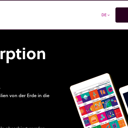
DE
expand_more
rption
.
ien von der Erde in die