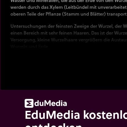
Wasser und Mineralien, die aus der Erde von den Wurze
werden durch das Xylem (Leitbündel mit unverarbeitete
oberen Teile der Pflanze (Stamm und Blätter) transporti
Untersuchungen der feinsten Zweige der Wurzel, der Wu
einen Bereich mit sehr feinen Haaren. Das ist der Wurz
Versorgung, kleine Wurzelhaare vergrößern die Austa
Wurzeln und Erde.
Die Absorption findet hauptsächlich in den Wurzelhaar
Auswüchse der Epidermiszellen der Wurzel sind.
In der Wurzel wird Wasser durch Osmose strahlenförmi
transportiert. Von dort aus wandert es durch die Wurze
der Zellwände, oder durch das Zytoplasma jeder einzeln
Stele erreicht, an der Sich Xylem und Phloem befinden
EduMedia kostenl