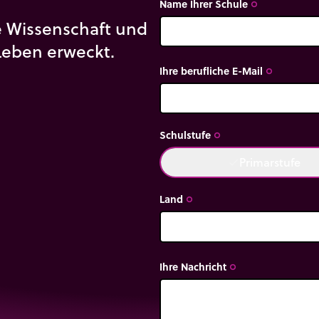
Name Ihrer Schule
trip_origin
ie Wissenschaft und
Leben erweckt.
Ihre berufliche E-Mail
trip_origin
Schulstufe
trip_origin
Primarstufe
done
Land
trip_origin
Ihre Nachricht
trip_origin