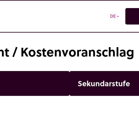
DE
expand_more
 / Kostenvoranschlag
Sekundarstufe
htung
 Sie bereits Kunde?
kräfte
Lehrkraft
Kostenvoranschlag
Ko
Adresse
print
email
trip_origin
hre
Dauer: 1 Jahr - 215