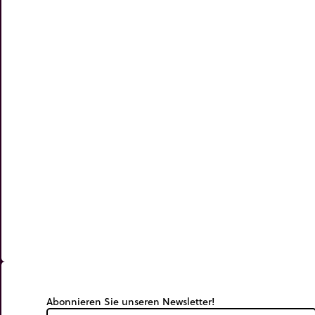
Postleitzahl
trip_origin
Vorname
trip_origin
Abonnieren Sie unseren Newsletter!