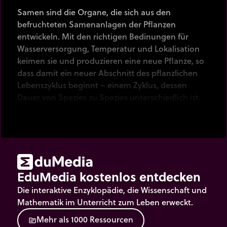
Samen sind die Organe, die sich aus den
befruchteten Samenanlagen der Pflanzen
entwickeln. Mit den richtigen Bedinungen für
Wasserversorgung, Temperatur und Lokalisation
keimen sie und produzieren eine neue Pflanze, so
dass damit ein neuer Abschnitt des pflanzlichen
Lebenszyklus beginnt – einem Zyklus, dessen
Dauer von Spezies zu Spezies unterschiedlich ist.
EduMedia kostenlos entdecken
Die interaktive Enzyklopädie, die Wissenschaft und
Mathematik im Unterricht zum Leben erweckt.
M
e
h
r
a
l
s
1
0
0
0
R
e
s
s
o
u
r
c
e
n
source