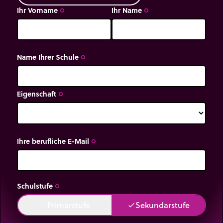
Ihr Vorname
Ihr Name
trip_origin
trip_origin
Name Ihrer Schule
trip_origin
Eigenschaft
trip_origin
Ihre berufliche E-Mail
trip_origin
Schulstufe
trip_origin
Primarstufe
Sekundarstufe
done
done