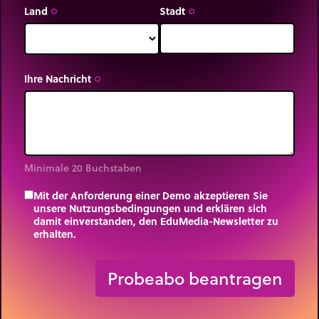
Land
Stadt
trip_origin
trip_origin
Ihre Nachricht
trip_origin
Minimale 20 Buchstaben
Mit der Anforderung einer Demo akzeptieren Sie
unsere Nutzungsbedingungen und erklären sich
damit einverstanden, den EduMedia-Newsletter zu
erhalten.
trip_origin
Probeabo beantragen