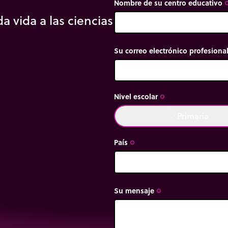
Nombre de su centro educativo
trip_or
a vida a las ciencias
Su correo electrónico profesiona
Nivel escolar
trip_origin
Primaria
done
País
trip_origin
Su mensaje
trip_origin