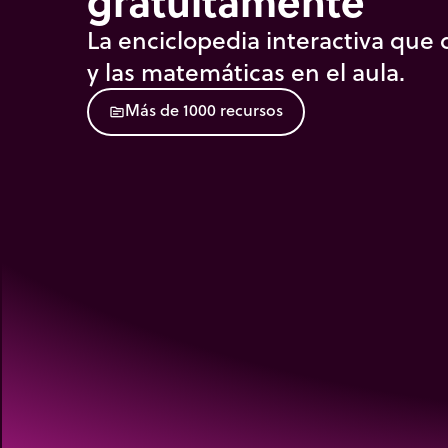
gratuitamente
La enciclopedia interactiva que d
y las matemáticas en el aula.
M
á
s
d
e
1
0
0
0
r
e
c
u
r
s
o
s
source