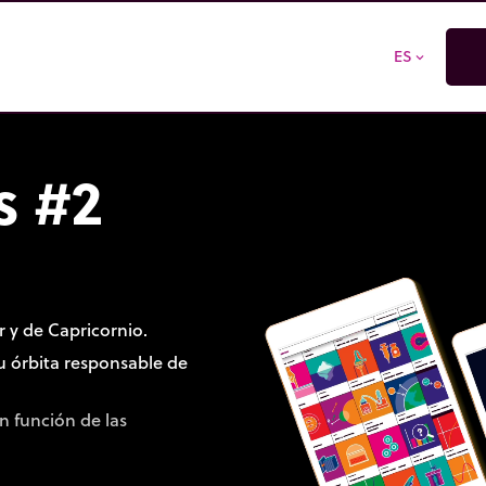
ES
expand_more
s #2
 y de Capricornio.
 su órbita responsable de
n función de las