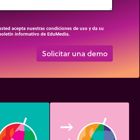
 usted acepta nuestras condiciones de uso y da su
 boletín informativo de EduMedia.
trip_origin
Solicitar una demo