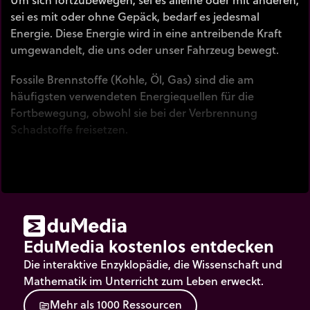
sei es mit oder ohne Gepäck, bedarf es jedesmal
Energie. Diese Energie wird in eine antreibende Kraft
umgewandelt, die uns oder unser Fahrzeug bewegt.
Fossile Brennstoffe (Kohle, Öl, Gas) sind die am
häufigsten verwendeten Energiequellen für die
Fortbewegung, obwohl sie bei der Verbrennung
Schadstoffe freisetzen.
Hinweis: Nicht alle Fälle werden dargestellt. Hinzu
kommt, dass in manchen Fällen verschiedene
Energiequellen kombiniert werden, wie zum Beispiel bei
einem Elektrofahrrad (bei dem man auch in die Pedale
tritt), dem Elektroauto (das manchmal auch mit einem
EduMedia kostenlos entdecken
internen Verbrennungsmotor ausgestattet ist), oder
einem Segelflieger und Heißluftballon, die eine
Die interaktive Enzyklopädie, die Wissenschaft und
Startenergiequelle benötigen, bevor sie die Kraft des
Mathematik im Unterricht zum Leben erweckt.
Windes nutzen können.
M
e
h
r
a
l
s
1
0
0
0
R
e
s
s
o
u
r
c
e
n
source