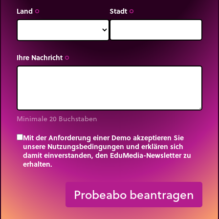
Land
Stadt
trip_origin
trip_origin
Ihre Nachricht
trip_origin
Minimale 20 Buchstaben
Mit der Anforderung einer Demo akzeptieren Sie
unsere Nutzungsbedingungen und erklären sich
damit einverstanden, den EduMedia-Newsletter zu
erhalten.
trip_origin
Probeabo beantragen