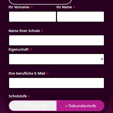
Ihr Vorname
Ihr Name
trip_origin
trip_origin
Name Ihrer Schule
trip_origin
Eigenschaft
trip_origin
Ihre berufliche E-Mail
trip_origin
Schulstufe
trip_origin
Primarstufe
Sekundarstufe
done
done