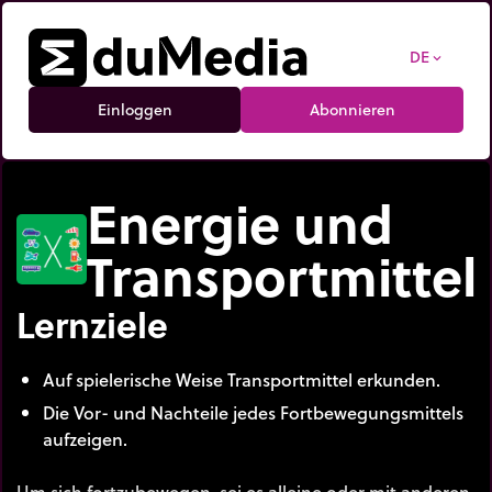
DE
expand_more
Einloggen
Abonnieren
Energie und
Transportmittel
Lernziele
Auf spielerische Weise Transportmittel erkunden.
Die Vor- und Nachteile jedes Fortbewegungsmittels
aufzeigen.
Um sich fortzubewegen, sei es alleine oder mit anderen,