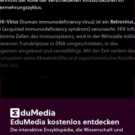
ermehrungszyklus.
HI-Virus
(human immunodeficiency virus) ist ein
Retrovirus
S
(acquired immunodeficiency syndrom) verursacht. HIV infiz
immte Zellen des Immunsystems, wird in der Wirtszelle mithi
reversen Transkriptase in DNA umgeschrieben, in das
sgenom eingebaut und vervielfältigt. Mit der Zeit verliert da
nsystem seine Abwehrkräfte und opportunistische Krankh
hen aus.
[play] oder [pause]
klicken
, um die Animation zu starten ode
pen.
EduMedia kostenlos entdecken
Die interaktive Enzyklopädie, die Wissenschaft und