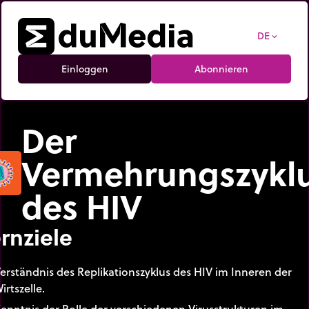
DE
expand_more
Einloggen
Abonnieren
Der
Vermehrungszykl
des HIV
rnziele
erständnis des Replikationszyklus des HIV im Inneren der
irtszelle.
enntnis der Rolle der verschiedenen Virusstrukturen im