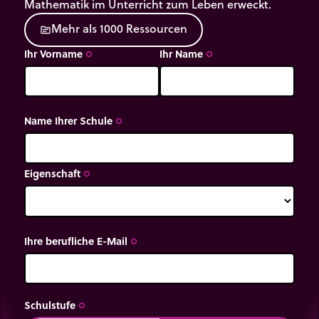
Mathematik im Unterricht zum Leben erweckt.
M
e
h
r
a
l
s
1
0
0
0
R
e
s
s
o
u
r
c
e
n
source
Ihr Vorname
Ihr Name
trip_origin
trip_origin
Name Ihrer Schule
trip_origin
Eigenschaft
trip_origin
Ihre berufliche E-Mail
trip_origin
Schulstufe
trip_origin