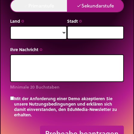
Primarstufe
Sekundarstufe
done
done
Land
Stadt
trip_origin
trip_origin
Ihre Nachricht
trip_origin
Minimale 20 Buchstaben
Mit der Anforderung einer Demo akzeptieren Sie
unsere Nutzungsbedingungen und erklären sich
damit einverstanden, den EduMedia-Newsletter zu
erhalten.
trip_origin
Probeabo beantragen