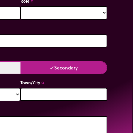
Role
trip_origin
Secondary
done
Town/City
trip_origin