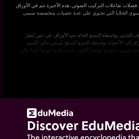
 فضلات تفاعلات التركيب الضوئي. هذه الأخيرة تتم في الأوراق
توى الخلايا التي تحتوي على عدة عضيات متخصصة تسمى
 الجذور بواسطة النسغ الخام نحو الأوراق، في حين تُنقل
اق إلى الأعضاء بواسطة النسغ المنتج. يُمتص تنائي أكسيد
ر ثقبوب صغيرة تسمى الثغور، حيث يخرج عبرها أيضا تنائي
هواء.
مرتين على [zoom-plus] لتشاهد التركيب الضوئي أولا على مستوى الورقة، ثم على
ة نباتية.
Discover EduMedia
The interactive encyclopedia tha