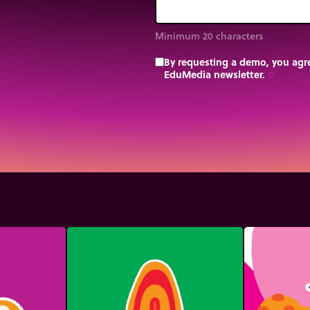
Minimum 20 characters
By requesting a demo, you agre
EduMedia newsletter.
trip_origin