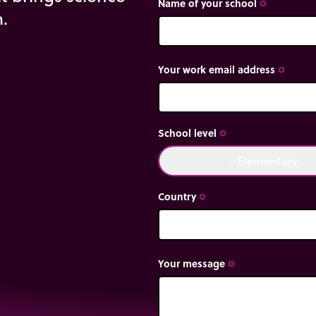
Name of your school
trip_origin
m.
Your work email address
trip_origin
School level
trip_origin
Elementary
done
Country
trip_origin
Your message
trip_origin