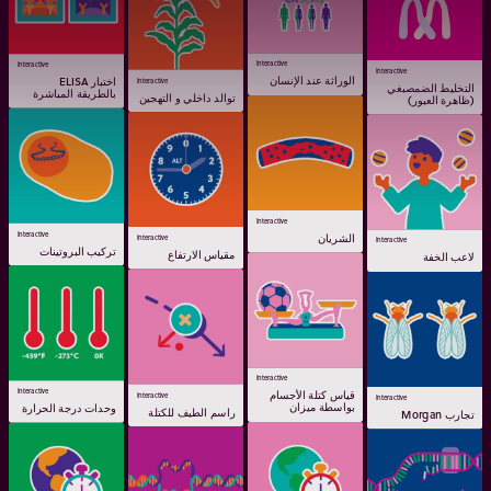
Interactive
Interactive
Interactive
الوراثة عند الإنسان
اختبار ELISA
Interactive
التخليط الضمصبغي
بالطريقة المباشرة
توالد داخلي و التهجين
(ظاهرة العبور)
Interactive
Interactive
الشريان
Interactive
Interactive
تركيب البروتينات
مقياس الارتفاع
لاعب الخفة
Interactive
Interactive
قياس كتلة الأجسام
Interactive
Interactive
بواسطة ميزان
وحدات درجة الحرارة
راسم الطيف للكتلة
تجارب Morgan