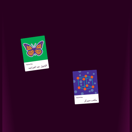
Interactive
التحول عند الفراشة
Interactive
مكعب ممركز