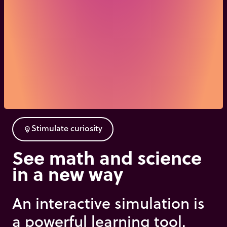
S
t
i
m
u
l
a
t
e
c
u
r
i
o
s
i
t
y
emoji_objects
See math and science
in a new way
An interactive simulation is
a powerful learning tool.