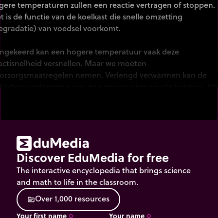
gere temperaturen zullen een reactie vertragen of stoppen.
t is de functie van de koelkast die snelle omzetting
egradatie) van voedsel voorkomt.
gekeerd kan een hogere temperatuur vaak deze
actisnelheid versnellen. Maar we moeten
orzorgsmaatregelen nemen. Verlengd verwarmen kan de
lledige verdamping van de oplossing tot gevolg hebben. Als
 bal geblokkeerd is, zouden de gassen de druk gevaarlijk
rhogen.
 animatie toont een typische verwarmer die een
actiemengsel bij constante druk (atmosferische druk) kan
Discover EduMedia for free
flux verwarmen, zonder materieverlies (geproduceerde
mpen worden gecondenseerd en naar het mengsel
The interactive encyclopedia that brings science
retourneerd).
and math to life in the classroom.
O
v
e
r
1
,
0
0
0
r
e
s
o
u
r
c
e
s
source
Your first name
Your name
trip_origin
trip_origin