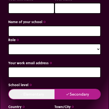
Name of your school
trip_origin
Role
trip_origin
Your work email address
trip_origin
School level
trip_origin
Elementary
Secondary
done
done
Country
Town/City
trip_origin
trip_origin