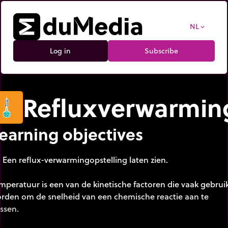
NL
expand_more
Log in
Subscribe
Refluxverwarmin
earning objectives
Een reflux-verwarmingopstelling laten zien.
mperatuur is een van de kinetische factoren die vaak gebrui
rden om de snelheid van een chemische reactie aan te
ssen.