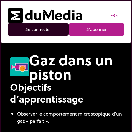
FR
expand_more
Se connecter
S’abonner
Gaz dans un
piston
Objectifs
d’apprentissage
Observer le comportement microscopique d'un
gaz « parfait ».