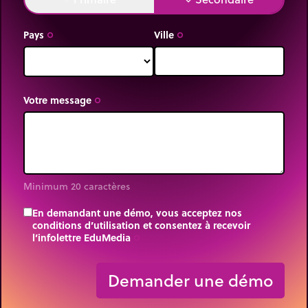
Pays
Ville
trip_origin
trip_origin
Votre message
trip_origin
Minimum 20 caractères
En demandant une démo, vous acceptez nos
conditions d’utilisation et consentez à recevoir
l’infolettre EduMedia
trip_origin
Demander une démo