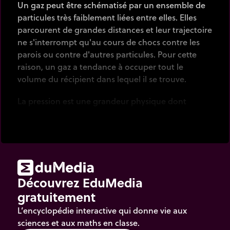
Un gaz peut être schématisé par un ensemble de
particules très faiblement liées entre elles. Elles
parcourent de grandes distances et leur trajectoire
ne s'interrompt qu'au cours de chocs contre les
parois ou contre d'autres particules. Pour cette
raison, un gaz a tendance à occuper tout le
volume du récipient dans lequel il se trouve.
La pression est une grandeur physique dont
l'intensité est proportionnelle au nombre de chocs
contre les parois. Ainsi, plus le volume est petit,
plus les molécules sont confinées et plus
nombreux seront les chocs contre les parois. La
pression sera donc élevée.
Découvrez EduMedia
La théorie cinétique développée par Maxwell et
gratuitement
Boltzmann considère la grandeur macroscopique
de la pression comme le mouvement rapide d'un
L’encyclopédie interactive qui donne vie aux
grand nombre de particules supposées
sciences et aux maths en classe.