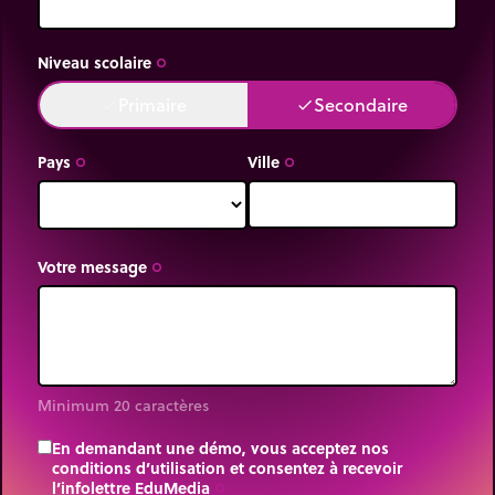
Niveau scolaire
trip_origin
Primaire
Secondaire
done
done
Pays
Ville
trip_origin
trip_origin
Votre message
trip_origin
Minimum 20 caractères
En demandant une démo, vous acceptez nos
conditions d’utilisation et consentez à recevoir
l’infolettre EduMedia
trip_origin