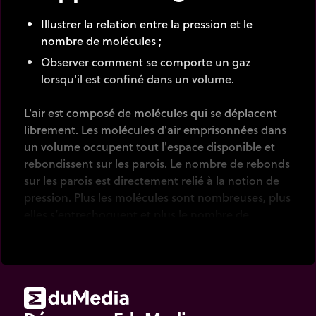
Illustrer la relation entre la pression et le
nombre de molécules ;
Observer comment se comporte un gaz
lorsqu'il est confiné dans un volume.
L'air est composé de molécules qui se
déplacent
librement. Les molécules d'air emprisonnées dans
un volume occupent tout l'espace disponible et
rebondissent sur les parois. Le nombre de rebonds
sur les parois est directement relié à la notion de
pression. Plus les molécules sont nombreuses, plus
elles s’entrechoquent et plus le nombre de
rebonds est grand. La pression augmente donc
avec la quantité de molécules.