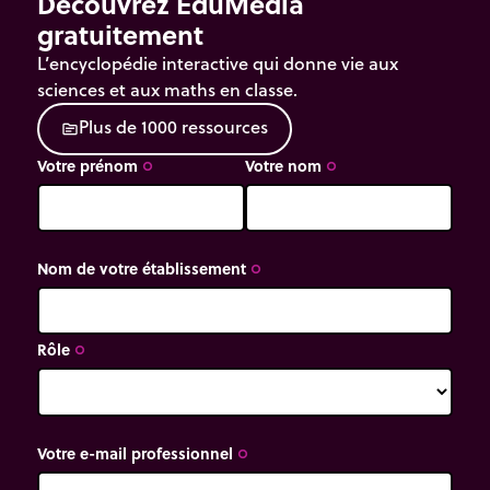
Découvrez EduMedia
gratuitement
L’encyclopédie interactive qui donne vie aux
sciences et aux maths en classe.
P
l
u
s
d
e
1
0
0
0
r
e
s
s
o
u
r
c
e
s
source
Votre prénom
Votre nom
trip_origin
trip_origin
Nom de votre établissement
trip_origin
Rôle
trip_origin
Votre e-mail professionnel
trip_origin