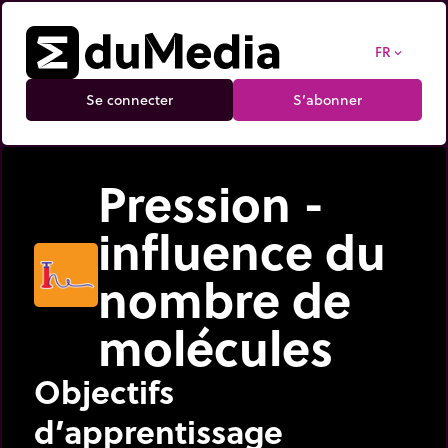
FR
expand_more
Se connecter
S’abonner
Pression -
influence du
nombre de
molécules
Objectifs
d’apprentissage