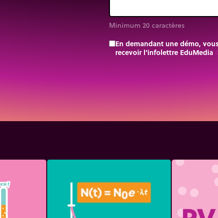
Minimum 20 caractères
En demandant une démo, vous a
recevoir l’infolettre EduMedia
trip_o