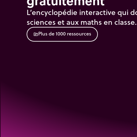
gratuitement
L’encyclopédie interactive qui d
sciences et aux maths en classe.
P
l
u
s
d
e
1
0
0
0
r
e
s
s
o
u
r
c
e
s
source