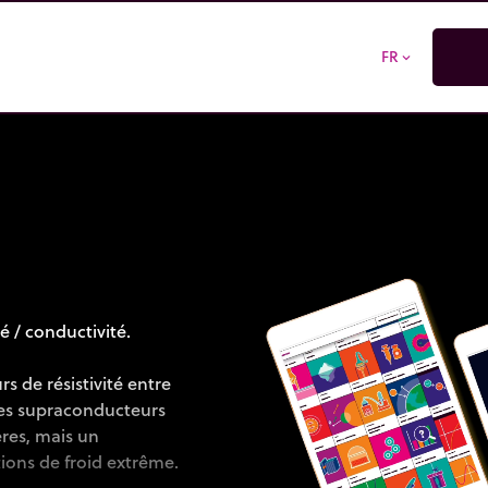
FR
expand_more
é / conductivité.
rs de résistivité entre
les supraconducteurs
res, mais un
ons de froid extrême.