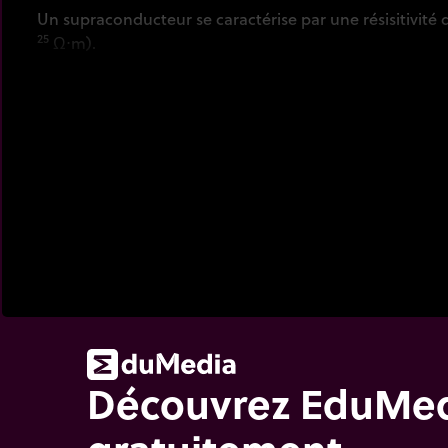
Un supraconducteur se caractérise par une résisitivité 
25
Ω⋅m).
Découvrez EduMe