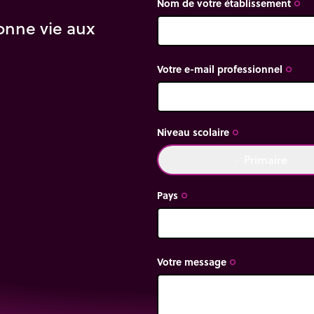
Nom de votre établissement
trip_origin
onne vie aux
Votre e-mail professionnel
trip_origin
Niveau scolaire
trip_origin
Primaire
done
Pays
trip_origin
Votre message
trip_origin