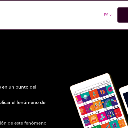
ES
expand_more
as en un punto del
plicar el fenómeno de
sión de este fenómeno