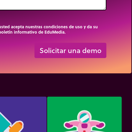
 usted acepta nuestras condiciones de uso y da su
 boletín informativo de EduMedia.
trip_origin
Solicitar una demo