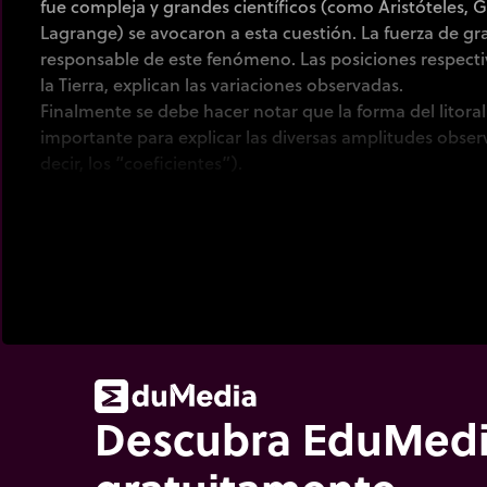
fue compleja y grandes científicos (como Aristóteles, G
Lagrange) se avocaron a esta cuestión. La fuerza de gra
responsable de este fenómeno. Las posiciones respectiva
la Tierra, explican las variaciones observadas.
Finalmente se debe hacer notar que la forma del litora
importante para explicar las diversas amplitudes observ
decir, los “coeficientes”).
Descubra EduMed