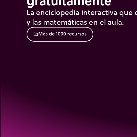
gratuitamente
La enciclopedia interactiva que d
y las matemáticas en el aula.
M
á
s
d
e
1
0
0
0
r
e
c
u
r
s
o
s
source