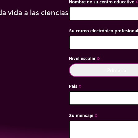
Nombre de su centro educativo
trip_or
a vida a las ciencias
Su correo electrónico profesiona
Nivel escolar
trip_origin
Primaria
done
País
trip_origin
Su mensaje
trip_origin