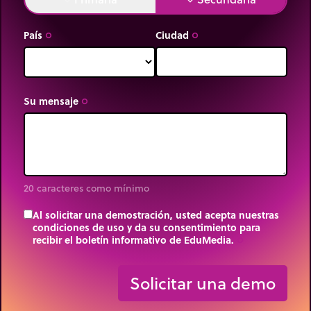
País
Ciudad
trip_origin
trip_origin
Su mensaje
trip_origin
20 caracteres como mínimo
Al solicitar una demostración, usted acepta nuestras
condiciones de uso y da su consentimiento para
recibir el boletín informativo de EduMedia.
trip_origin
Solicitar una demo