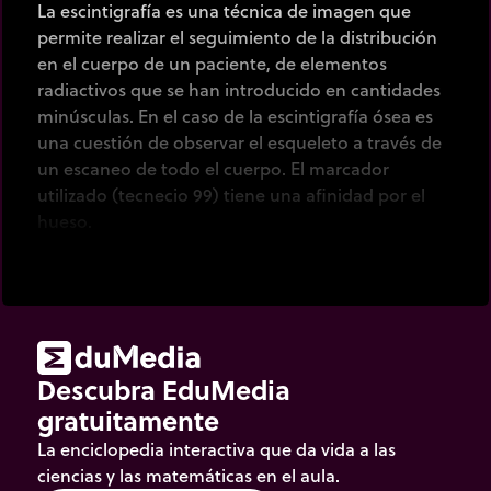
La escintigrafía es una técnica de imagen que
permite realizar el seguimiento de la distribución
en el cuerpo de un paciente, de elementos
radiactivos que se han introducido en cantidades
minúsculas. En el caso de la escintigrafía ósea es
una cuestión de observar el esqueleto a través de
un escaneo de todo el cuerpo. El marcador
utilizado (tecnecio 99) tiene una afinidad por el
hueso.
Como las células cancerosas tienen una mayor
tasa de actividad metabólica que las normales, las
áreas de hiperfijación revelan la presencia de
metástasis.
Descubra EduMedia
gratuitamente
La enciclopedia interactiva que da vida a las
ciencias y las matemáticas en el aula.