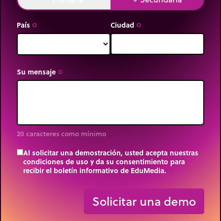
País
Ciudad
trip_origin
trip_origin
Su mensaje
trip_origin
20 caracteres como mínimo
Al solicitar una demostración, usted acepta nuestras
condiciones de uso y da su consentimiento para
recibir el boletín informativo de EduMedia.
trip_origin
Solicitar una demo