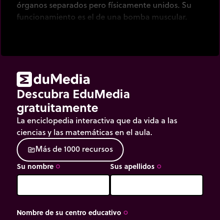
órganos separados pero físicamente unidos. Su
funcionamiento es el de una bomba muscular.
Descubra EduMedia
gratuitamente
La enciclopedia interactiva que da vida a las
ciencias y las matemáticas en el aula.
M
á
s
d
e
1
0
0
0
r
e
c
u
r
s
o
s
source
Su nombre
Sus apellidos
trip_origin
trip_origin
Nombre de su centro educativo
trip_origin