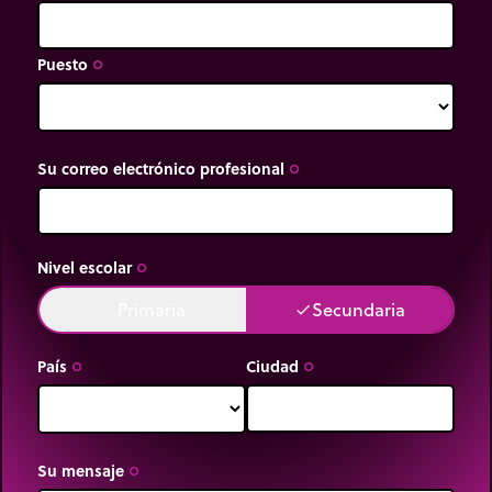
Puesto
trip_origin
Su correo electrónico profesional
trip_origin
Nivel escolar
trip_origin
Primaria
Secundaria
done
done
País
Ciudad
trip_origin
trip_origin
Su mensaje
trip_origin