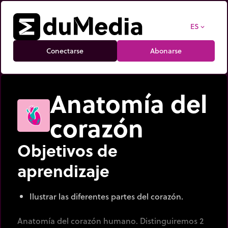
ES
expand_more
Conectarse
Abonarse
Anatomía del
corazón
Objetivos de
aprendizaje
Ilustrar las diferentes partes del corazón.
Anatomía del corazón humano. Distinguiremos 2