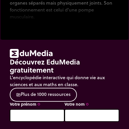
organes séparés mais physiquement joints. Son
fonctionnement est celui d'une pompe
musculaire.
Découvrez EduMedia
gratuitement
L’encyclopédie interactive qui donne vie aux
sciences et aux maths en classe.
P
l
u
s
d
e
1
0
0
0
r
e
s
s
o
u
r
c
e
s
source
Votre prénom
Votre nom
trip_origin
trip_origin