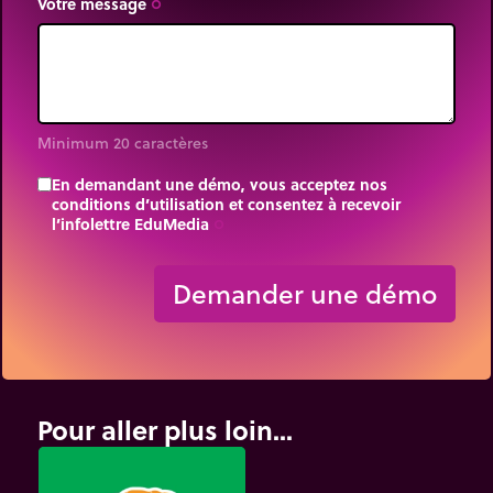
Votre message
trip_origin
Minimum 20 caractères
En demandant une démo, vous acceptez nos
conditions d’utilisation et consentez à recevoir
l’infolettre EduMedia
trip_origin
Demander une démo
Pour aller plus loin...