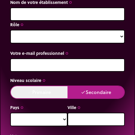
Nom de votre établissement
trip_origin
Rôle
trip_origin
Votre e-mail professionnel
trip_origin
Niveau scolaire
trip_origin
Primaire
Secondaire
done
done
Pays
Ville
trip_origin
trip_origin