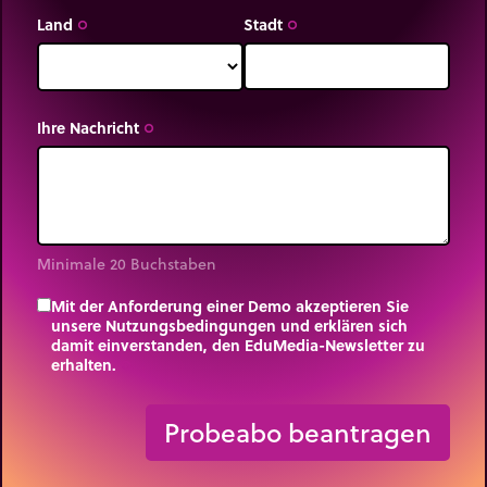
0,0000018 m approximiert werden. In
Land
Stadt
trip_origin
trip_origin
wissenschaftlicher Schreibweise 1,8 m (1,8 µm).
Bemerkung
: Die Proportionen sind in der
Illustration respektiert
Ihre Nachricht
trip_origin
Minimale 20 Buchstaben
Mit der Anforderung einer Demo akzeptieren Sie
unsere Nutzungsbedingungen und erklären sich
damit einverstanden, den EduMedia-Newsletter zu
erhalten.
trip_origin
Probeabo beantragen