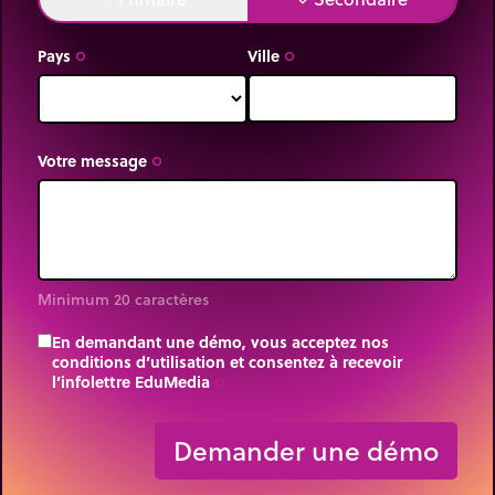
Ex 2 : une longueur de 0,00000178 m peut être
arrondie à 0,0000018 m avec deux chiffres
Pays
Ville
trip_origin
trip_origin
-6
significatifs, puis notée 1,8x10
m en notation
scientifique (1,8 µm).
Remarque : les proportions sont respectées dans
Votre message
trip_origin
les illustrations.
Minimum 20 caractères
En demandant une démo, vous acceptez nos
conditions d’utilisation et consentez à recevoir
l’infolettre EduMedia
trip_origin
Demander une démo