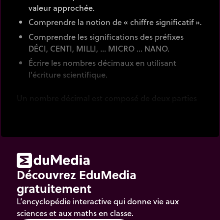
valeur approchée.
Comprendre la notion de « chiffre significatif ».
Comprendre les significations des préfixes
DÉCI, CENTI, MILLI, ... MICRO ... NANO.
Écrire les nombres décimaux en utilisant
l'écriture scientifique.
Un nombre décimal est composé de deux parties
séparées par une virgule : la partie entière est le
nombre situé à gauche de la virgule et la partie
fractionnaire (ou décimale) est le nombre situé à
droite de la virgule.
Le nombre 12,67 se décompose de la façon
Découvrez EduMedia
suivante :
gratuitement
12,67 = 12 + 0,67
L’encyclopédie interactive qui donne vie aux
sciences et aux maths en classe.