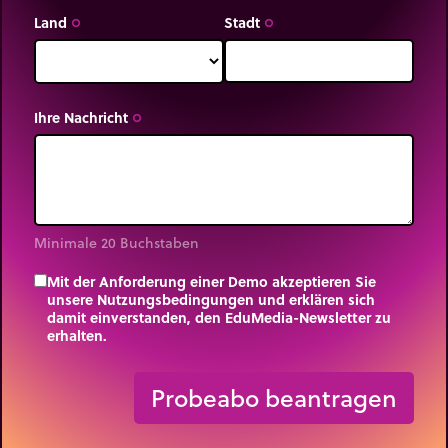
treichen
Sie ein Element
durch
, um es zu löschen.
Land
Stadt
trip_origin
trip_origin
redits: Frank Leenaars & eduMedia.
Ihre Nachricht
trip_origin
Minimale 20 Buchstaben
Mit der Anforderung einer Demo akzeptieren Sie
unsere Nutzungsbedingungen und erklären sich
damit einverstanden, den EduMedia-Newsletter zu
erhalten.
trip_origin
Probeabo beantragen