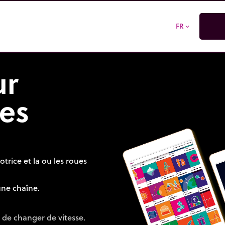
FR
expand_more
ur
es
otrice et la ou les roues
ne chaîne.
é de changer de vitesse.