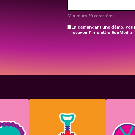
Minimum 20 caractères
En demandant une démo, vous a
recevoir l’infolettre EduMedia
trip_o