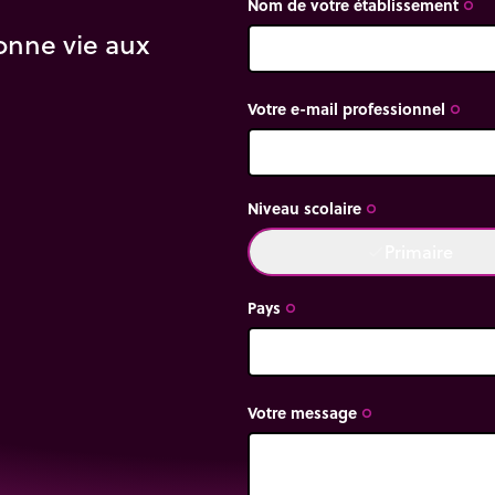
Nom de votre établissement
tournent à la même
trip_origin
onne vie aux
sion.
tionner.
Votre e-mail professionnel
trip_origin
Niveau scolaire
trip_origin
Primaire
done
Pays
trip_origin
Votre message
trip_origin