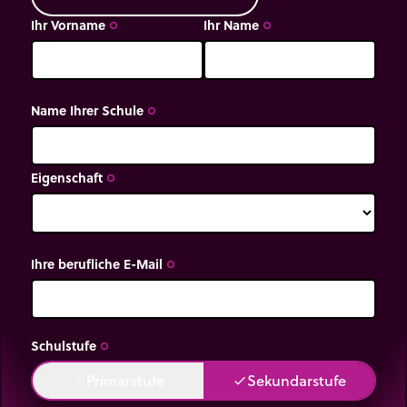
Ihr Vorname
Ihr Name
trip_origin
trip_origin
Name Ihrer Schule
trip_origin
Eigenschaft
trip_origin
Ihre berufliche E-Mail
trip_origin
Schulstufe
trip_origin
Primarstufe
Sekundarstufe
done
done