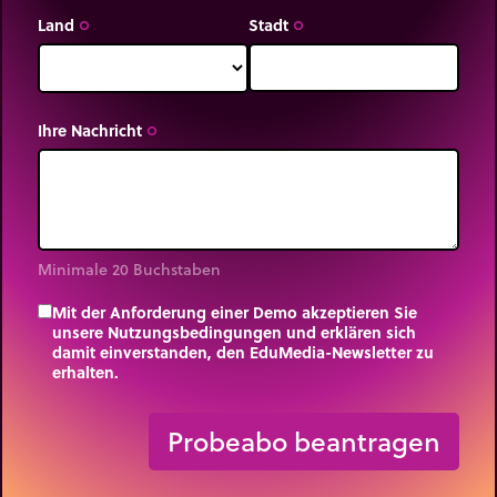
Land
Stadt
trip_origin
trip_origin
Ihre Nachricht
trip_origin
Minimale 20 Buchstaben
Mit der Anforderung einer Demo akzeptieren Sie
unsere Nutzungsbedingungen und erklären sich
damit einverstanden, den EduMedia-Newsletter zu
erhalten.
trip_origin
Probeabo beantragen