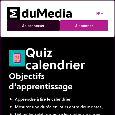
FR
expand_more
Se connecter
S’abonner
Quiz
calendrier
Objectifs
d’apprentissage
Apprendre à lire le calendrier ;
Mesurer une durée en jours entre deux dates ;
Définir les relations entre les unités de durée