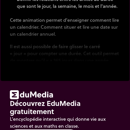
que sont le jour, la semaine, le mois et l'année.
Cette animation permet d'enseigner comment lire
un calendrier. Comment situer et lire une date sur
un calendrier annuel.
Il est aussi possible de faire glisser le carré
« jour » pour compter une durée. Cet outil permet
de montrer qu'il y a 365 jours dans une année
(parfois 366) et 7 jours dans une semaine, mais
qu'il y a un nombre variable de jours dans un mois.
La partie « Quiz » permet à l'élève de tester ses
connaissances. Il suffit de cliquer sur le point
d'interrogation pour avoir la réponse, ou même de
Découvrez EduMedia
cliquer n'importe où ailleurs pour déplacer la
gratuitement
question.
L’encyclopédie interactive qui donne vie aux
sciences et aux maths en classe.