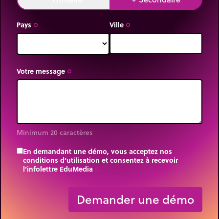
Pays
Ville
trip_origin
trip_origin
Votre message
trip_origin
Minimum 20 caractères
En demandant une démo, vous acceptez nos
conditions d’utilisation et consentez à recevoir
l’infolettre EduMedia
trip_origin
Demander une démo