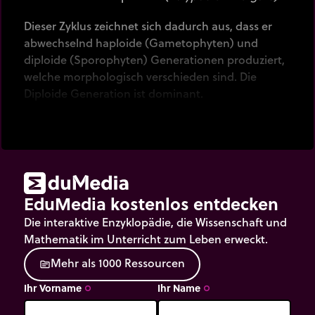
Dieser Zyklus zeichnet sich dadurch aus, dass er
abwechselnd haploide (Gametophyten) und
diploide (Sporophyten) Generationen produziert,
welche morphologisch verschieden sind. Die
Diploide Generation ist dominant.
EduMedia kostenlos entdecken
Die interaktive Enzyklopädie, die Wissenschaft und
Mathematik im Unterricht zum Leben erweckt.
M
e
h
r
a
l
s
1
0
0
0
R
e
s
s
o
u
r
c
e
n
source
Ihr Vorname
Ihr Name
trip_origin
trip_origin