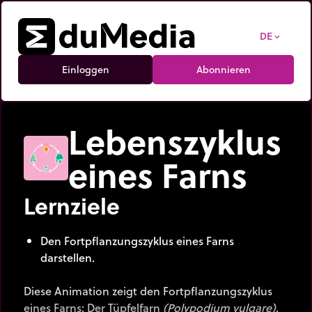
DE
expand_more
Einloggen
Abonnieren
Lebenszyklus
eines Farns
Lernziele
Den Fortpflanzungszyklus eines Farns
darstellen.
Diese Animation zeigt den Fortpflanzungszyklus
eines Farns: Der Tüpfelfarn
(Polypodium vulgare)
.