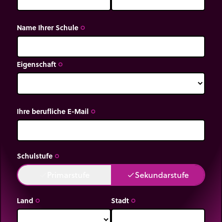
Name Ihrer Schule
trip_origin
Eigenschaft
trip_origin
Ihre berufliche E-Mail
trip_origin
Schulstufe
trip_origin
Primarstufe
Sekundarstufe
done
done
Land
Stadt
trip_origin
trip_origin