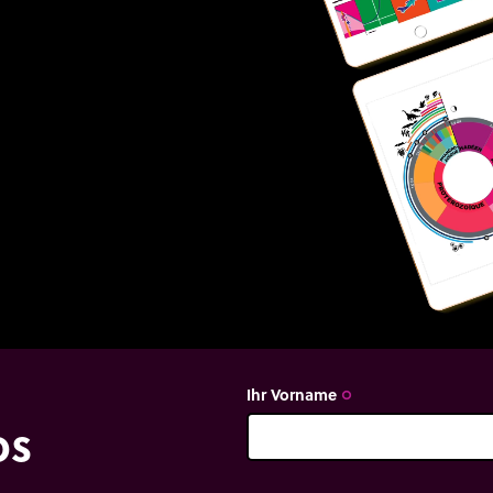
Ihr Vorname
trip_origin
os