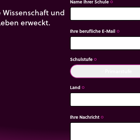
Name Ihrer Schule
trip_origin
ie Wissenschaft und
Leben erweckt.
Ihre berufliche E-Mail
trip_origin
Schulstufe
trip_origin
Primarstufe
done
Land
trip_origin
Ihre Nachricht
trip_origin