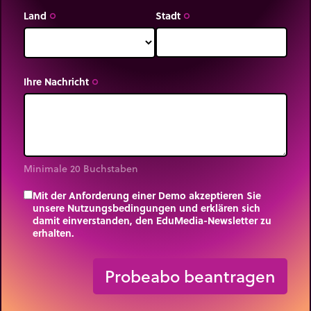
Land
Stadt
trip_origin
trip_origin
Ihre Nachricht
trip_origin
Minimale 20 Buchstaben
Mit der Anforderung einer Demo akzeptieren Sie
unsere Nutzungsbedingungen und erklären sich
damit einverstanden, den EduMedia-Newsletter zu
erhalten.
trip_origin
Probeabo beantragen