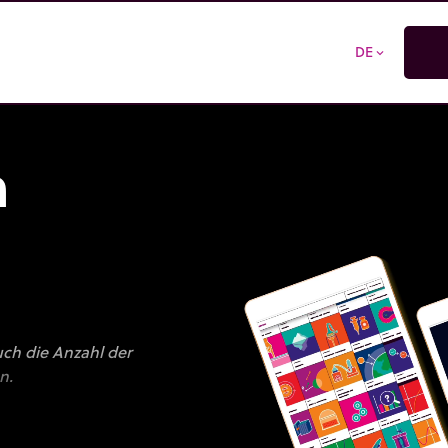
DE
expand_more
n
uch die Anzahl der
n.