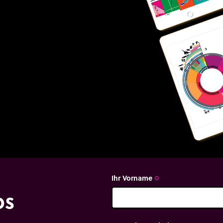
Ihr Vorname
trip_origin
os