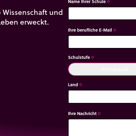
Name Ihrer Schule
trip_origin
ie Wissenschaft und
Leben erweckt.
Ihre berufliche E-Mail
trip_origin
Schulstufe
trip_origin
Primarstufe
done
Land
trip_origin
Ihre Nachricht
trip_origin