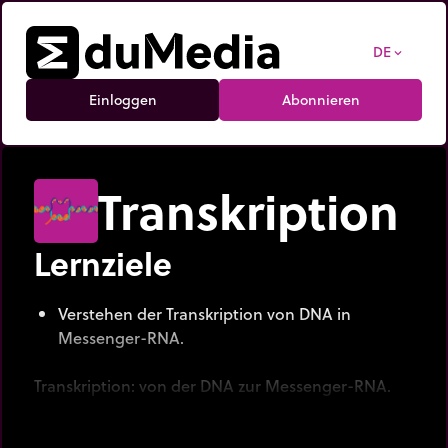
DE
expand_more
Einloggen
Abonnieren
Transkription
Lernziele
Verstehen der Transkription von DNA in
Messenger-RNA.
Transkription: von der DNA zur Messenger-RNA.