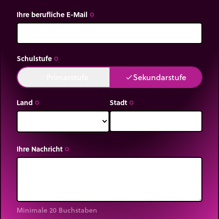
Ihre berufliche E-Mail
trip_origin
Schulstufe
trip_origin
Primarstufe
Sekundarstufe
done
done
Land
Stadt
trip_origin
trip_origin
Ihre Nachricht
trip_origin
Minimale 20 Buchstaben