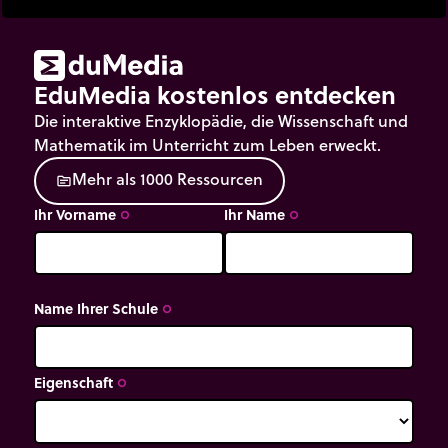
EduMedia kostenlos entdecken
Die interaktive Enzyklopädie, die Wissenschaft und
Mathematik im Unterricht zum Leben erweckt.
M
e
h
r
a
l
s
1
0
0
0
R
e
s
s
o
u
r
c
e
n
source
Ihr Vorname
Ihr Name
trip_origin
trip_origin
Name Ihrer Schule
trip_origin
Eigenschaft
trip_origin