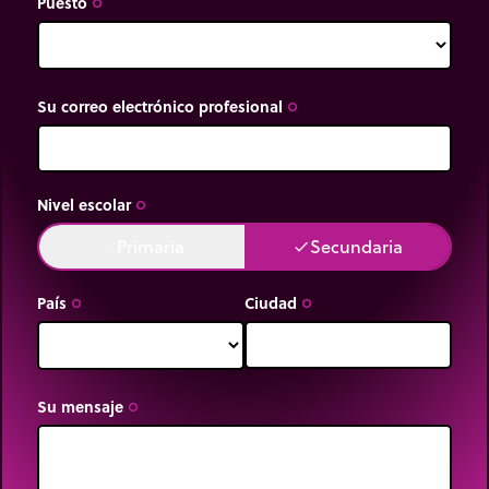
Puesto
trip_origin
Su correo electrónico profesional
trip_origin
Nivel escolar
trip_origin
Primaria
Secundaria
done
done
País
Ciudad
trip_origin
trip_origin
Su mensaje
trip_origin