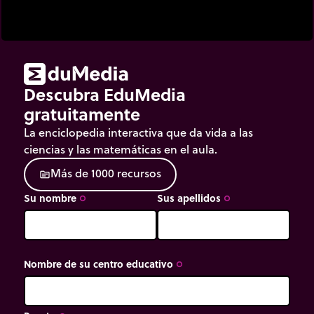
Descubra EduMedia
gratuitamente
La enciclopedia interactiva que da vida a las
ciencias y las matemáticas en el aula.
M
á
s
d
e
1
0
0
0
r
e
c
u
r
s
o
s
source
Su nombre
Sus apellidos
trip_origin
trip_origin
Nombre de su centro educativo
trip_origin