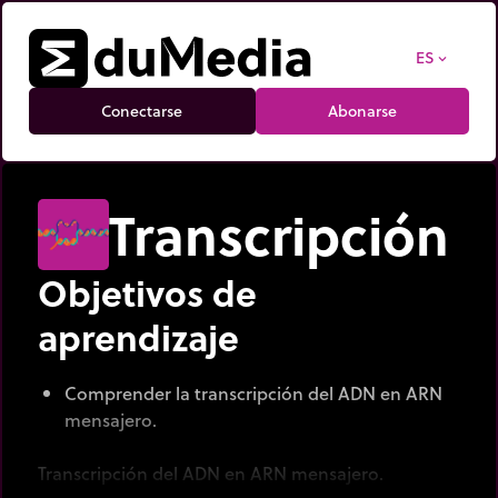
ES
expand_more
Conectarse
Abonarse
Transcripción
Objetivos de
aprendizaje
Comprender la transcripción del ADN en ARN
mensajero.
Transcripción del ADN en ARN mensajero.