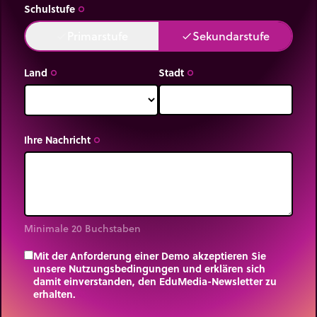
Schulstufe
trip_origin
Primarstufe
Sekundarstufe
done
done
Land
Stadt
trip_origin
trip_origin
Ihre Nachricht
trip_origin
Minimale 20 Buchstaben
Mit der Anforderung einer Demo akzeptieren Sie
unsere Nutzungsbedingungen und erklären sich
damit einverstanden, den EduMedia-Newsletter zu
erhalten.
trip_origin