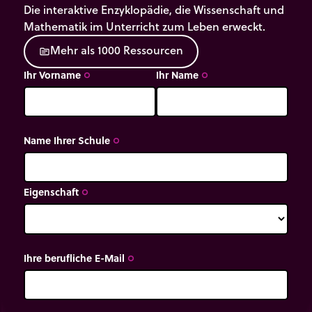
Die interaktive Enzyklopädie, die Wissenschaft und
Mathematik im Unterricht zum Leben erweckt.
M
e
h
r
a
l
s
1
0
0
0
R
e
s
s
o
u
r
c
e
n
source
Ihr Vorname
Ihr Name
trip_origin
trip_origin
Name Ihrer Schule
trip_origin
Eigenschaft
trip_origin
Ihre berufliche E-Mail
trip_origin