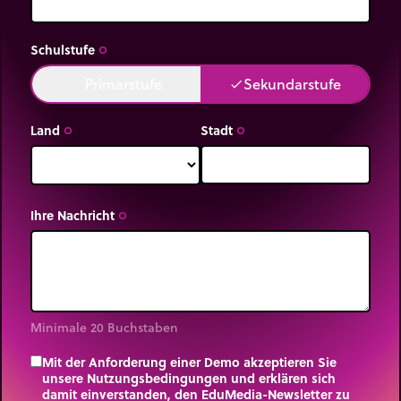
Schulstufe
trip_origin
Primarstufe
Sekundarstufe
done
done
Land
Stadt
trip_origin
trip_origin
Ihre Nachricht
trip_origin
Minimale 20 Buchstaben
Mit der Anforderung einer Demo akzeptieren Sie
unsere Nutzungsbedingungen und erklären sich
damit einverstanden, den EduMedia-Newsletter zu