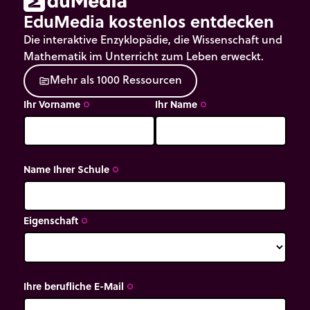
EduMedia kostenlos entdecken
Die interaktive Enzyklopädie, die Wissenschaft und
Mathematik im Unterricht zum Leben erweckt.
M
e
h
r
a
l
s
1
0
0
0
R
e
s
s
o
u
r
c
e
n
source
Ihr Vorname
Ihr Name
trip_origin
trip_origin
Name Ihrer Schule
trip_origin
Eigenschaft
trip_origin
Ihre berufliche E-Mail
trip_origin