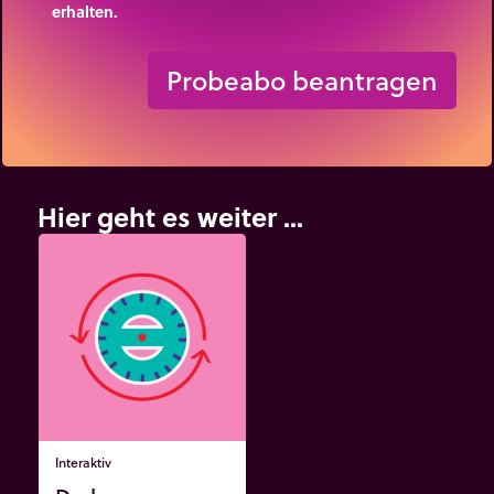
erhalten.
trip_origin
Probeabo beantragen
Hier geht es weiter ...
Interaktiv