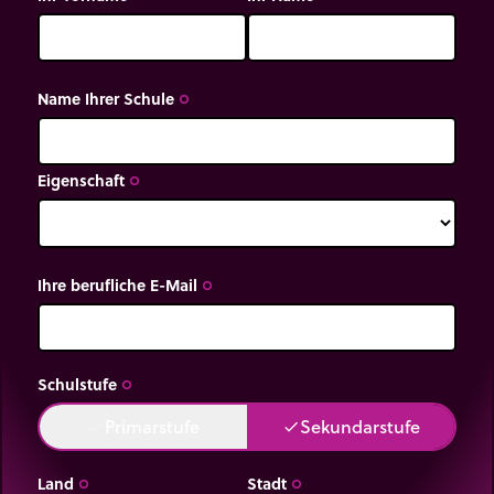
Name Ihrer Schule
trip_origin
Eigenschaft
trip_origin
Ihre berufliche E-Mail
trip_origin
Schulstufe
trip_origin
Primarstufe
Sekundarstufe
done
done
Land
Stadt
trip_origin
trip_origin