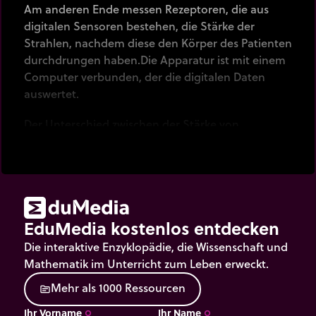
Am anderen Ende messen Rezeptoren, die aus
digitalen Sensoren bestehen, die Stärke der
Strahlen, nachdem diese den Körper des Patienten
durchdrungen haben.Die Apparatur ist mit einem
Computer verbunden, der die digitalen Daten
auswertet.
Der Unterschied zwischen der Stärke von
ausgehenden und eingehenden Strahlen, der für
verschiedene Winkel berechnet wird, erlaubt es,
ein Bild in Grautönen zu erstellen.
Da die Strahlen den Körper zur Körperachse
senkrecht durchdringen, sind die erhaltenen Bilder
EduMedia kostenlos entdecken
Querschnitte.
Die interaktive Enzyklopädie, die Wissenschaft und
Mathematik im Unterricht zum Leben erweckt.
M
e
h
r
a
l
s
1
0
0
0
R
e
s
s
o
u
r
c
e
n
source
Ihr Vorname
Ihr Name
trip_origin
trip_origin