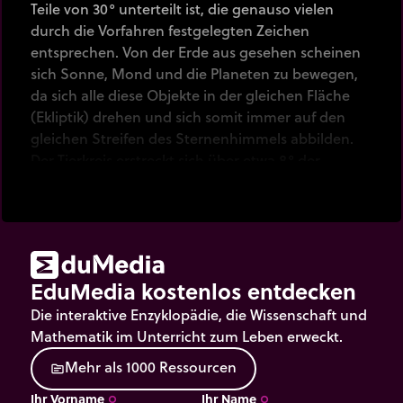
Teile von 30° unterteilt ist, die genauso vielen
durch die Vorfahren festgelegten Zeichen
entsprechen. Von der Erde aus gesehen scheinen
sich Sonne, Mond und die Planeten zu bewegen,
da sich alle diese Objekte in der gleichen Fläche
(Ekliptik) drehen und sich somit immer auf den
gleichen Streifen des Sternenhimmels abbilden.
Der Tierkreis erstreckt sich über etwa 8° der
Ekliptik.
Aufgrund der Präzision der Äquinoktien gibt es
inzwischen etwa einen Monat Verschiebung
zwischen dem Sternzeichen und der in unseren
Tagen (Nächten !) wirklich beobachteten
EduMedia kostenlos entdecken
Konstellation hinter der Sonne.
Die interaktive Enzyklopädie, die Wissenschaft und
Mathematik im Unterricht zum Leben erweckt.
M
e
h
r
a
l
s
1
0
0
0
R
e
s
s
o
u
r
c
e
n
source
Ihr Vorname
Ihr Name
trip_origin
trip_origin