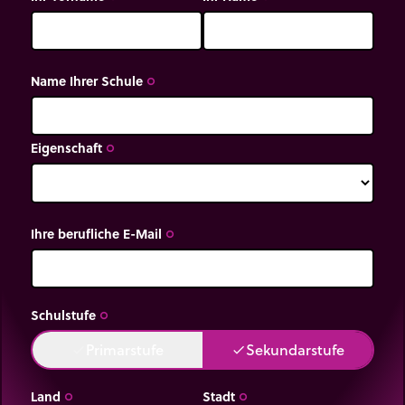
Name Ihrer Schule
trip_origin
Eigenschaft
trip_origin
Ihre berufliche E-Mail
trip_origin
Schulstufe
trip_origin
Primarstufe
Sekundarstufe
done
done
Land
Stadt
trip_origin
trip_origin