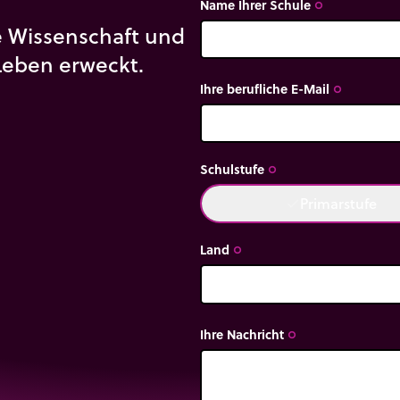
Name Ihrer Schule
trip_origin
ie Wissenschaft und
Leben erweckt.
Ihre berufliche E-Mail
trip_origin
Schulstufe
trip_origin
Primarstufe
done
Land
trip_origin
Ihre Nachricht
trip_origin