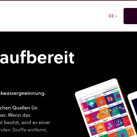
DE
expand_more
raufbereitung
inkwassergewinnung.
chen Quellen (in
ser. Wenn das
besitzt, wird es einer
den Stoffe entfernt.