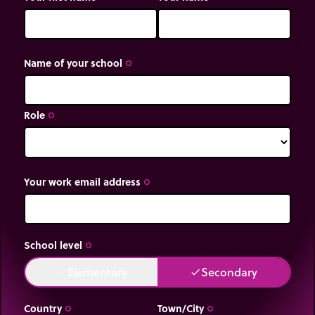
Name of your school
trip_origin
Role
trip_origin
Your work email address
trip_origin
School level
trip_origin
Elementary
Secondary
done
done
Country
Town/City
trip_origin
trip_origin