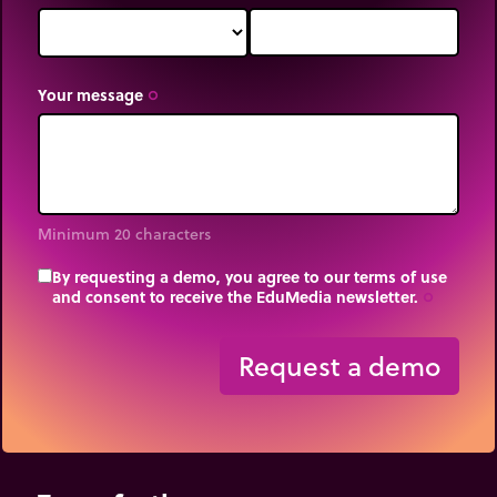
Your message
trip_origin
Minimum 20 characters
By requesting a demo, you agree to our terms of use
and consent to receive the EduMedia newsletter.
trip_origin
Request a demo