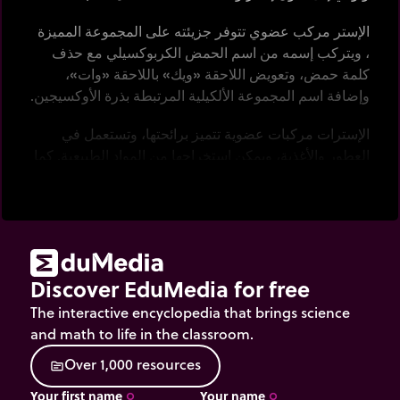
الإستر مركب عضوي تتوفر جزيئته على المجموعة المميزة
، ويتركب إسمه من اسم الحمض الكربوكسيلي مع حذف
كلمة حمض، وتعويض اللاحقة «ويك» باللاحقة «وات»،
وإضافة اسم المجموعة الألكيلية المرتبطة بذرة الأوكسيجين.
الإسترات مركبات عضوية تتميز برائحتها، وتستعمل في
العطور والأغذية، ويمكن استخراجها من المواد الطبيعية. كما
تجد تطبيقات لها في البيولوجيا والصناعة.
اختر
حمضا كربوكسيليا وكحولا، ثم
اُنقر
على الزر لإطلاق
تفاعل الأسترة.
Discover EduMedia for free
The interactive encyclopedia that brings science
and math to life in the classroom.
O
v
e
r
1
,
0
0
0
r
e
s
o
u
r
c
e
s
source
Your first name
Your name
trip_origin
trip_origin