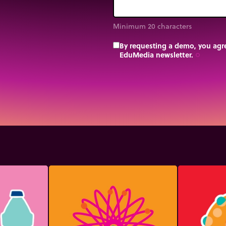
Minimum 20 characters
By requesting a demo, you agre
EduMedia newsletter.
trip_origin