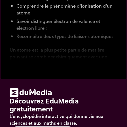
Comprendre le phénomène d'ionisation d'un
atome
Savoir distinguer électron de valence et
électron libre ;
Reconnaître deux types de liaisons atomiques.
Un atome est la plus petite partie de matière
pouvant se combiner chimiquement avec une
autre. C'est un noyau, composé de protons et de
neutrons, autour duquel orbitent des électrons.
Ces particules possèdent une masse mais aussi
une propriété remarquable nommée la charge
électrique:
Découvrez EduMedia
gratuitement
Le proton porte une charge élémentaire
positive notée +e
L’encyclopédie interactive qui donne vie aux
sciences et aux maths en classe.
L'électron porte une charge de même valeur