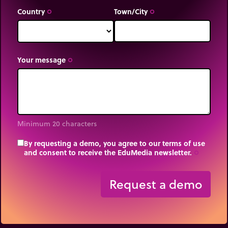
Country
Town/City
trip_origin
trip_origin
Your message
trip_origin
Minimum 20 characters
By requesting a demo, you agree to our terms of use
and consent to receive the EduMedia newsletter.
trip_origin
Request a demo