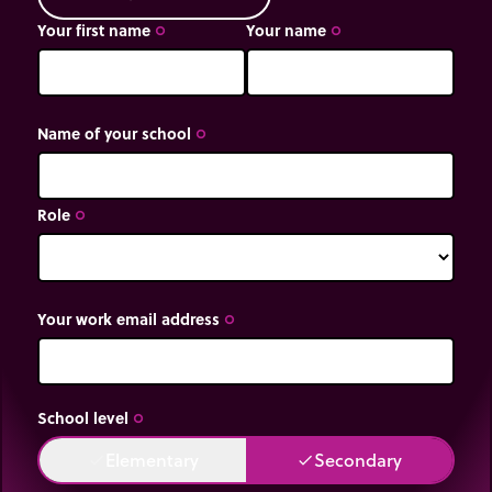
elektroden omdat ze elektrisch neutraal zijn. Er loopt
geen stroom en de lamp gaat niet branden.
Your first name
Your name
trip_origin
trip_origin
Name of your school
trip_origin
Role
trip_origin
Your work email address
trip_origin
School level
trip_origin
Elementary
Secondary
done
done