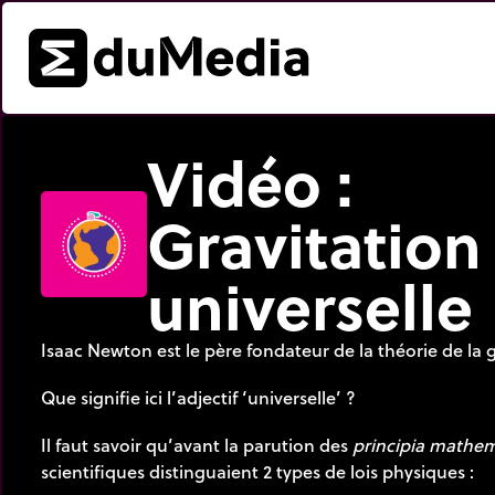
Vidéo :
Gravitation
universelle
Isaac Newton est le père fondateur de la théorie de la g
Que signifie ici l’adjectif ‘universelle’ ?
Il faut savoir qu’avant la parution des
principia mathem
scientifiques distinguaient 2 types de lois physiques :