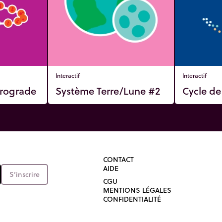
 cette dernière phrase :
e au ciel, Newton venait
Interactif
Interactif
rograde
Système Terre/Lune #2
Cycle de 
CONTACT
AIDE
S’inscrire
CGU
MENTIONS LÉGALES
CONFIDENTIALITÉ