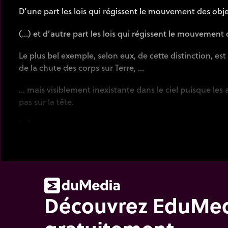
D’une part les lois qui régissent le mouvement des objet
(…) et d’autre part les lois qui régissent le mouvement 
Le plus bel exemple, selon eux, de cette distinction, est
de la chute des corps sur Terre, …
… mais visiblement inexistante dans le ciel puisque le
pas sur la tête.
(…)
Avec une illustration aujourd’hui célèbre, Isaac Newto
l’attraction gravitationnelle est la même pour la pom
(…)
Découvrez EduMe
que pour la Lune en orbite autour de la Terre.
(…)