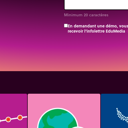
Minimum 20 caractères
En demandant une démo, vous a
e se nomme
l’orbite
. Elle
recevoir l’infolettre EduMedia
trip_o
te quasiment circulaire,
wton, les forces de
atmosphère, le boulet
me au ciel, Newton
l et bien