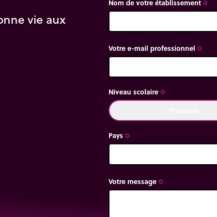
Nom de votre établissement
trip_origin
onne vie aux
canon, situé au
Votre e-mail professionnel
 initiale.
trip_origin
’arbre.
 le boulet peut parcourir
Niveau scolaire
trip_origin
Primaire
done
es conditions, ne plus
Pays
trip_origin
 Au contraire, Il la
 en chute libre
Votre message
trip_origin