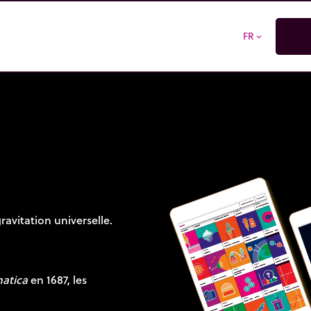
FR
expand_more
ravitation universelle.
atica
en 1687, les