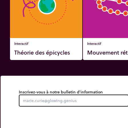
d’universaliser la loi de la gravitation.
Autre version à enregistrer car je ne suis pas certain de
En unifiant ainsi les lois de la Nature sur la Terre comm
bel et bien d’universaliser la loi de la gravitation.
Interactif
Interactif
Théorie des épicycles
Mouvement rét
Inscrivez-vous à notre bulletin d’information