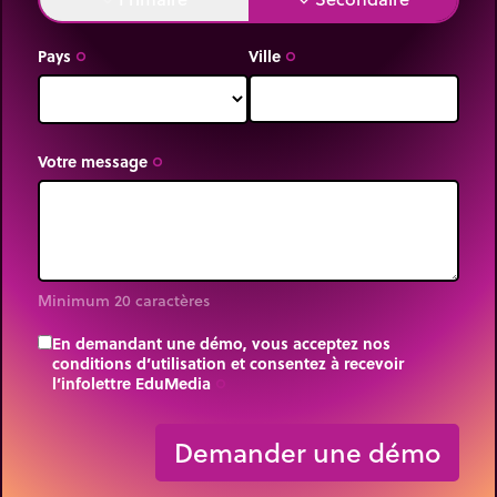
Pays
Ville
trip_origin
trip_origin
Votre message
trip_origin
Minimum 20 caractères
En demandant une démo, vous acceptez nos
conditions d’utilisation et consentez à recevoir
l’infolettre EduMedia
trip_origin
Demander une démo