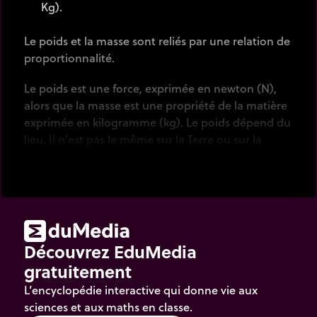
Kg).
Le poids et la masse sont reliés par une relation de
proportionnalité.
Le poids est une force, exprimée en newton (N),
alors que la masse est une propriété de la matière
exprimée en kilogramme (kg). Le poids dépend du
lieu. Il n'est pas le même sur la Terre ou sur la
Lune. La masse est une mesure de la quantité de
matière d'un objet. Elle est la même en tout point
de l'espace.
Découvrez EduMedia
gratuitement
L’encyclopédie interactive qui donne vie aux
sciences et aux maths en classe.